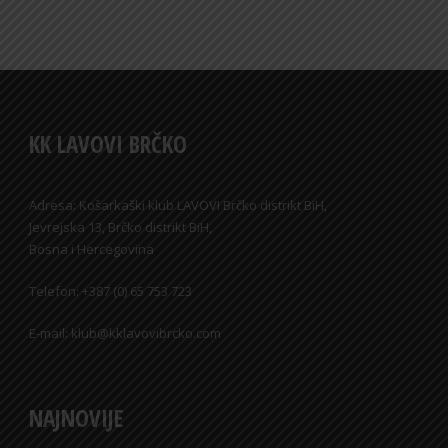
KK LAVOVI BRČKO
Adresa: Košarkaški klub LAVOVI Brčko distrikt BiH,
Jevrejska 13, Brčko distrikt BiH,
Bosna i Hercegovina
Telefon: +387 (0) 65 753 723
E-mail: klub@kklavovibrcko.com
NAJNOVIJE