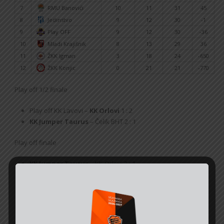
7
RMU Banovići
10
11
31
45
8
Jedinstvo
9
12
30
-1
9
Play OFF
9
12
30
-36
10
Mladi Krajišnik
8
13
29
36
11
ŽKK Igman
3
18
24
-650
12
ŽKK Konjic
0
21
21
-770
Play off 1/2 finale
Play off KK Lavovi –
KK Orlovi
1 : 2
KK Jumper Taurus
– Čelik BHT 2 : 1
Play off finale
KK Jumper Taurus
– KK Orlovi 3 : 1
TABELA 1. ŽLRS