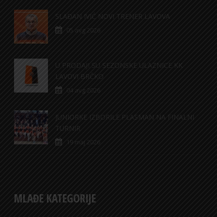
SLAĐAN IVIĆ NOVI TRENER LAVOVA
05 avg 2026
U PRODAJI SU SEZONSKE ULAZNICE KK
LAVOVI BRČKO
04 avg 2026
JUNIORKE IZBORILE PLASMAN NA FINALNI
TURNIR
19 maj 2026
MLAĐE KATEGORIJE