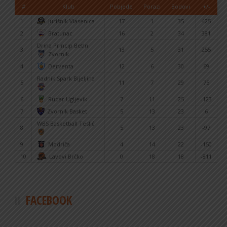
#
Klub
Pobjede
Porazi
Bodovi
+/-
1
Jurišnik Vlasenica
17
1
35
425
2
Bratunac
16
2
34
381
Drina Princip BetIn
3
13
5
31
255
Zvornik
4
Derventa
12
6
30
69
Radnik Spark Bijeljina
5
11
7
29
75
6
Rudar Ugljevik
7
11
25
-123
7
Zvornik Basket
5
13
23
6
WBS Basketball Teslić
8
5
13
23
-97
9
Modriča
4
14
22
-150
10
Lavovi Brčko
0
18
18
-811
FACEBOOK