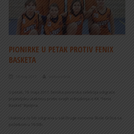
PIONIRKE U PETAK PROTIV FENIX
BASKETA
18 maj 2017
weburednik
U petak, 19. maja 2017. ženska pionirska selekcija odigraće
prijateljsku utakmicu protiv svojih vršnjakinja iz KK “Fenix
Basket” Bijeljina.
Utakmica će biti odigrana u sali Druge osnovne škole Grčica sa
početkom u 19:30h.