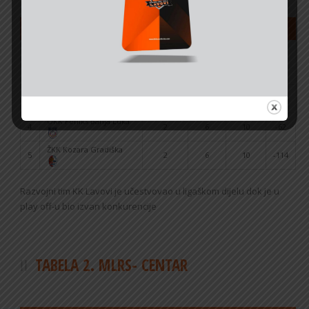
#
Klub
Pobjede
Porazi
Bodovi
+/-
KK Lavovi Brčko (rt)- van
1
6
1
13
84
konkurencije
2
KK Lider Gradiška
5
2
12
71
ŽKK Sloboda Novi Grad
3
4
4
12
21
OKK Feniks Banja Luka
4
2
6
10
-62
ŽKK Kozara Gradiška
5
2
6
10
-114
Razvojni tim KK Lavovi je učestvovao u ligaškom dijelu dok je u
play off-u bio izvan konkurencije
TABELA 2. MLRS- CENTAR