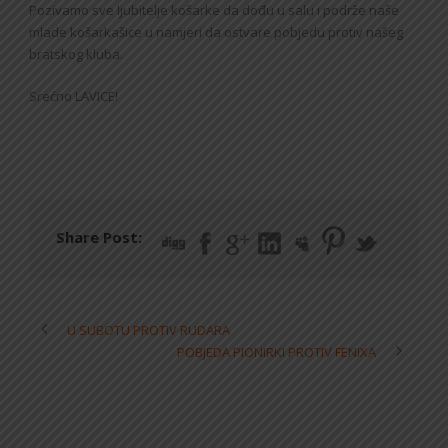
Pozivamo sve ljubitelje košarke da dođu u salu i podrže naše
mlade košarkašice u namjeri da ostvare pobjedu protiv našeg
bratskog kluba.
Srećno LAVICE!
Share Post:
U SUBOTU PROTIV RUDARA
POBJEDA PIONIRKI PROTIV FENIXA