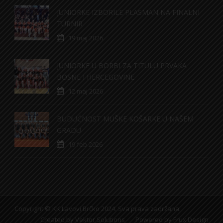
JUNIORKE IZBORILE PLASMAN NA FINALNI
TURNIR
19 maj 2026
JUNIORKE U BORBI ZA TITULU PRVAKA
BOSNE I HERCEGOVINE
12 maj 2026
BUDUĆNOST MUŠKE KOŠARKE U NAŠEM
GRADU
19 feb 2026
Copyright © KK Lavovi Brčko 2024. Sva prava zadržana.
Created by
Vektor Solutions
Powered by
Frux Design