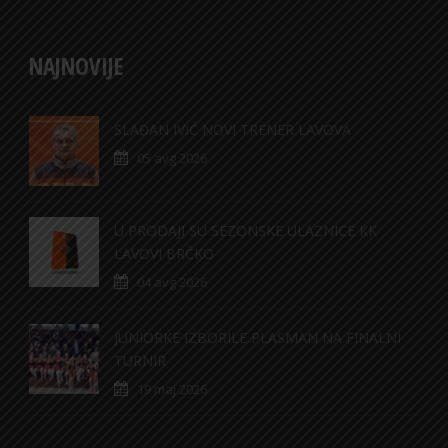
NAJNOVIJE
SLAĐAN IVIĆ NOVI TRENER LAVOVA
05 avg 2026
U PRODAJI SU SEZONSKE ULAZNICE KK
LAVOVI BRČKO
04 avg 2026
JUNIORKE IZBORILE PLASMAN NA FINALNI
TURNIR
19 maj 2026