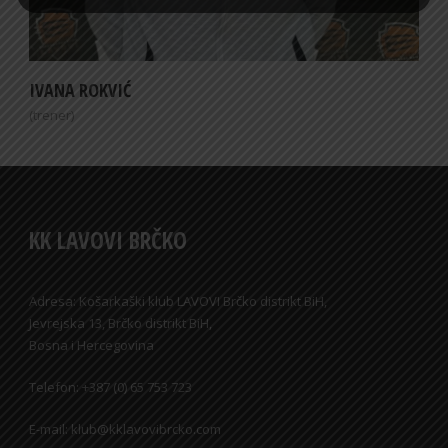
IVANA ROKVIĆ
(trener)
KK LAVOVI BRČKO
Adresa: Košarkaški klub LAVOVI Brčko distrikt BiH,
Jevrejska 13, Brčko distrikt BiH,
Bosna i Hercegovina
Telefon: +387 (0) 65 753 723
E-mail: klub@kklavovibrcko.com