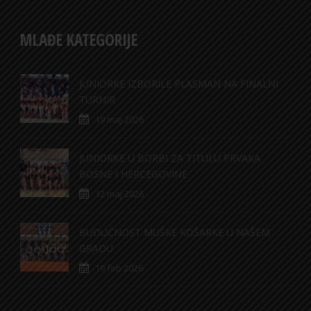
MLAĐE KATEGORIJE
JUNIORKE IZBORILE PLASMAN NA FINALNI
TURNIR
19 maj 2026
JUNIORKE U BORBI ZA TITULU PRVAKA
BOSNE I HERCEGOVINE
12 maj 2026
BUDUĆNOST MUŠKE KOŠARKE U NAŠEM
GRADU
19 feb 2026