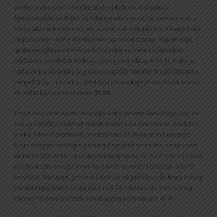
podne u dvorani Tehničke škole u Brčkom. Na krilima
fenomenalne podrške sa tribina naše Lavice na samom startu
meču stiču prednost od pet poena, zahvaljujući trojci Nađe Reljić
i egzekucijom Adne Merdanović sa poludistance. Nakon toga,
igralo se uglavnom koš za koš u kojoj su naše košarkašice
održavale prodnost do kraja prvog perioda igre 18:12. Kako je
naša ekipa otvorila prvu, tako su gošće otvorile drugu četvrtinu,
serija 5:0 za minimalnu prednost Lavica koja je ostala na snazi i
do odlaska na poluvrijeme
31:29
Treća četvrtina počela je onako kako se završila i druga, koš za
koš uz taktičko nadmudrivanje trenera sa obe strane, međutim
trojka Adne Merdanović pri rezultatu 37:36 na tri minute prije
kraja ovog perioda igre pokrenula je jednominutnu seriju naše
ekipe od 8:0 i činilo se u tim momentima da će prednost od devet
poena 45:36, omogućiti mirnu završnicu treće i početak četvrte
četvrtine. Međutim, gošće iz Livna se ne predaju i do kraja trećeg
perioda igre prave svoju seriju od 7:0 i dolaze do minimalnog
zaostatka pred početak odlučujućeg perioda igre 45:43.