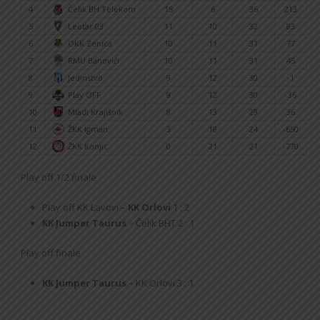
4
Čelik BH Telekom
15
6
36
213
5
Leotar 03
11
10
32
83
6
OKK Zenica
10
11
31
77
7
RMU Banovići
10
11
31
45
8
Jedinstvo
9
12
30
-1
9
Play OFF
9
12
30
-36
10
Mladi Krajišnik
8
13
29
36
11
ŽKK Igman
3
18
24
-650
12
ŽKK Konjic
0
21
21
-770
Play off 1/2 finale
Play off KK Lavovi –
KK Orlovi
1 : 2
KK Jumper Taurus
– Čelik BHT 2 : 1
Play off finale
KK Jumper Taurus
– KK Orlovi 3 : 1