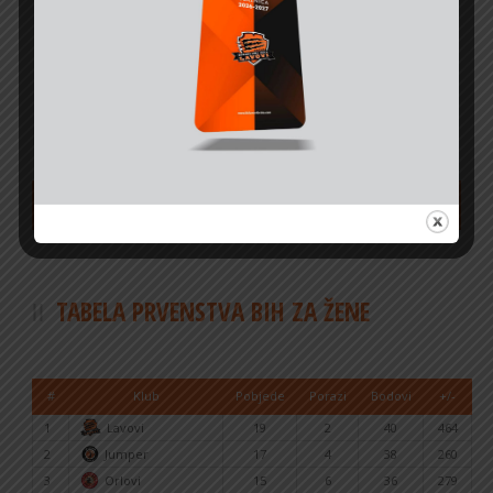
NAJAVE I REZULTATI
SVE UTAKMICE
TABELA PRVENSTVA BIH ZA ŽENE
#
Klub
Pobjede
Porazi
Bodovi
+/-
1
Lavovi
19
2
40
464
2
Jumper
17
4
38
260
3
Orlovi
15
6
36
279