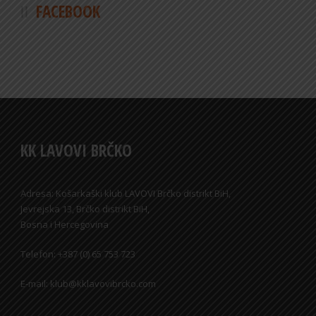
FACEBOOK
KK LAVOVI BRČKO
Adresa: Košarkaški klub LAVOVI Brčko distrikt BiH,
Jevrejska 13, Brčko distrikt BiH,
Bosna i Hercegovina
Telefon: +387 (0) 65 753 723
E-mail: klub@kklavovibrcko.com