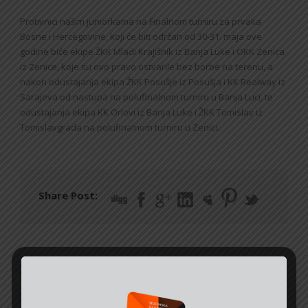
Protivnici našim juniorkama na Finalnom turniru za prvaka
Bosne i Hercegovine, koji će biti održan od 30-31. maja ove
godine biće ekipe ŽKK Mladi Krajišnik iz Banja Luke i OKK Zenica
iz Zenice, koje su ovo pravo ostvarile bez borbe na terenu, a
nakon odustajanja ekipa ŽKK Posušje iz Posušja i KK Realway iz
Sarajeva od nastupa na polufinalnom turniru u Banja Luci, te
odustajanja ekipa KK Orlovi iz Banja Luke i ŽKK Tomislav iz
Tomislavgrada na polufinalnom turniru u Zenici.
Share Post:
JUNIORKE U BORBI ZA TITULU PRVAKA BOSNE I
HERCEGOVINE
U PRODAJI SU SEZONSKE ULAZNICE KK LAVOVI BRČKO