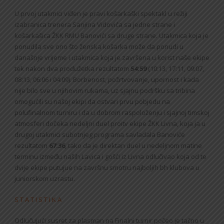
U prvoj utakmici viđen je pravi košarkaški spektakl u režiji
izabranica trenera Sanjina Vidovića sa jedne strane i
košarkašica ŽKK RMU Banovići sa druge strane. Utakmica koja je
ponudila sve ono što ženska košarka može da ponudi u
današnje vrijeme i utakmica koja je završena u korist naše ekipe
tek nakon dva produžetka rezultatom
54:59
(10:13, 17:11, 09:07,
08:13, 06:06 i 04:09). Borbenost, požrtvovanje, upornost i kada
nije bilo sve u njihovim rukama, uz sjajnu podršku sa tribina
omogućili su našoj ekipi da ostvari prvu pobjedu na
polufinalnom turniru i da u dobrom raspoloženju i sjajnoj timskoj
atmosferi dočeka nedeljni duel proitv ekipe ŽKK Livna, koja ja u
drugoj utakmici subotnjeg programa savladala Banoviće
rezultatom
67:36
, tako da je direktan duel u nedeljnom matine
terminu između naših Lavica i gošći iz Livna odlučivao koja od te
dvije ekipe putujue na završnu smotru najboljih bh klubova u
juniorskom uzrastu.
S T A T I S T I K A
Odlučujući susret za plasman na Finalni turnir počeo je tačno u