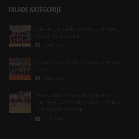
MLAĐE KATEGORIJE
JUNIORKE U BORBI ZA TITULU PRVAKA
BOSNE I HERCEGOVINE
12 maj 2026
BUDUĆNOST MUŠKE KOŠARKE U NAŠEM
GRADU
19 feb 2026
NAJAVA VIKENDA: IGRAJU SENIORKE,
JUNIORKE, KADETKINJE, KADETI, PIONIRI,
MINIBASKET SELEKCIJE
22 jan 2026