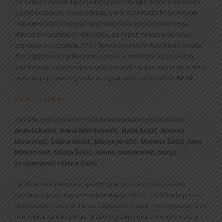
Na samom početku posljednjeg perioda igre gošće preko Lare
Kurdić dolaze do izjednačenja, a vrlo brzo Nađa Reljić novom
trojkom vraća prednost na stranu naše ekipe. Nakon toga,
viđena je rezultatska klackalica, da bi pet minuta prije kraja
utakmice pri rezultatu 57:57 fenomenalna Anđela Bekić vezala
dva uspješna pogotka za tri poena, a priključila joj se i Adna
Merdanović sa jednom uspješnom realizacijom van linije 6,75 uz
realizaciju još jednog slobodnog bacanja za konačnih
67:59
.
S T A T I S T I K A
Za našu ekipu na ovom polufinalnom turniru nastupile su:
Anđela Bekić, Adna Merdanović, Nađa Reljić, Andrea
Miranović, Selma Golać, Marija Jovičić, Merima Šadić, Ilma
Mehanović, Milica Šekić, Alema Osmanović, Dunja
Stojsavljević i Elena Ćurić
.
Čestitke našoj ekipi na sjajnim igrama i plasmanu u samu
završnicu državnog prvenstva. Nakon 2022. i 2024. kada je naš
klub osvojio juniorsku titulu šampiona Bosne i Hercegovine, biće
ovo prilika za treću titulu državnog šampiona u ovom uzrastu.