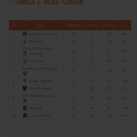
TABELA 2. MLRS- CENTAR
#
Klub
Pobjede
Porazi
Bodovi
+/-
1
Jurišnik Vlasenica
17
1
35
425
2
Bratunac
16
2
34
381
Drina Princip BetIn
3
13
5
31
255
Zvornik
4
Derventa
12
6
30
69
Radnik Spark Bijeljina
5
11
7
29
75
6
Rudar Ugljevik
7
11
25
-123
7
Zvornik Basket
5
13
23
6
WBS Basketball Teslić
8
5
13
23
-97
9
Modriča
4
14
22
-150
10
Lavovi Brčko
0
18
18
-811