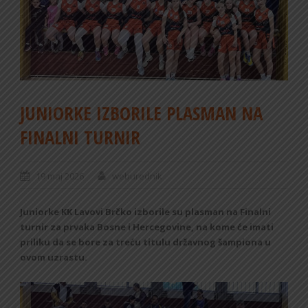
JUNIORKE IZBORILE PLASMAN NA
FINALNI TURNIR
19 maj 2026
weburednik
Juniorke KK Lavovi Brčko izborile su plasman na Finalni
turnir za prvaka Bosne i Hercegovine, na kome će imati
priliku da se bore za treću titulu državnog šampiona u
ovom uzrastu.