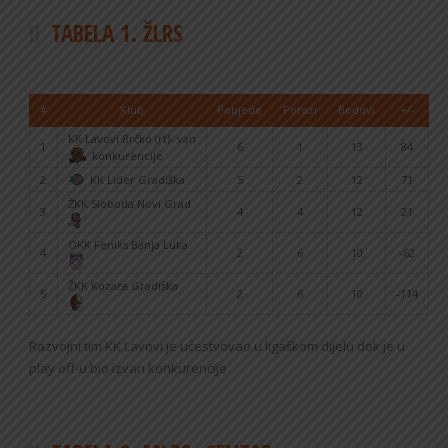
TABELA 1. ŽLRS
#
Klub
Pobjede
Porazi
Bodovi
+/-
KK Lavovi Brčko (rt)- van
1
6
1
13
84
konkurencije
2
KK Lider Gradiška
5
2
12
71
ŽKK Sloboda Novi Grad
3
4
4
12
21
OKK Feniks Banja Luka
4
2
6
10
-62
ŽKK Kozara Gradiška
5
2
6
10
-114
Razvojni tim KK Lavovi je učestvovao u ligaškom dijelu dok je u
play off-u bio izvan konkurencije