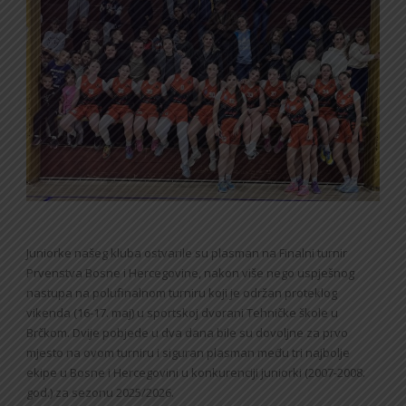
Juniorke našeg kluba ostvarile su plasman na Finalni turnir
Prvenstva Bosne i Hercegovine, nakon više nego uspješnog
nastupa na polufinalnom turniru koji je održan proteklog
vikenda (16-17. maj) u sportskoj dvorani Tehničke škole u
Brčkom. Dvije pobjede u dva dana bile su dovoljne za prvo
mjesto na ovom turniru i siguran plasman među tri najbolje
ekipe u Bosne i Hercegovini u konkurenciji juniorki (2007-2008.
god.) za sezonu 2025/2026.