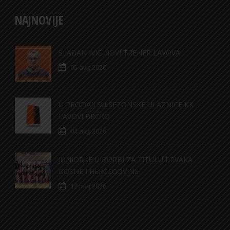
NAJNOVIJE
SLAĐAN IVIĆ NOVI TRENER LAVOVA
05 avg 2026
U PRODAJI SU SEZONSKE ULAZNICE KK
LAVOVI BRČKO
04 avg 2026
JUNIORKE U BORBI ZA TITULU PRVAKA
BOSNE I HERCEGOVINE
12 maj 2026