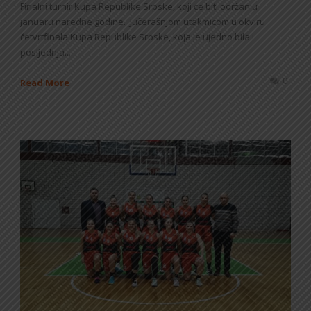
Finalni turnir Kupa Republike Srpske, koji će biti održan u
januaru naredne godine. Jučerašnjom utakmicom u okviru
četvrtfinala Kupa Republike Srpske, koja je ujedno bila i
posljednja...
0
Read More