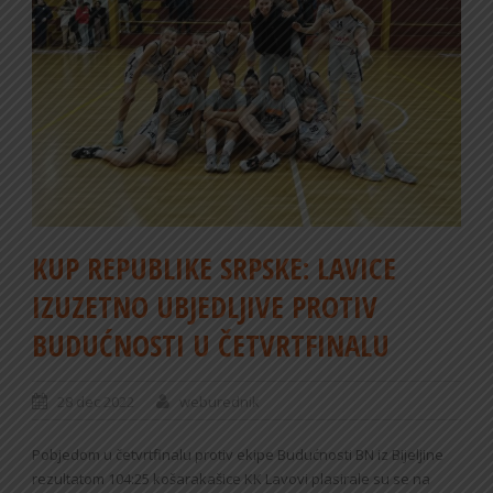
KUP REPUBLIKE SRPSKE: LAVICE
IZUZETNO UBJEDLJIVE PROTIV
BUDUĆNOSTI U ČETVRTFINALU
28 dec 2022
weburednik
Pobjedom u četvrtfinalu protiv ekipe Budućnosti BN iz Bijeljine
rezultatom 104:25 košarakašice KK Lavovi plasirale su se na