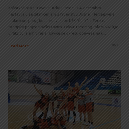
Košarkašice KK “Lavovi” Brčko u nedelju, 4. decembra
nastavljaju sa takmičenjem u Prvenstvu Bosne i Hercegovine
utakmicom petog kola protiv ekipe KŽK “Čelik” iz Zenice.
Istorijska pobjeda naših Lavica u okviru sedmog kola WABA lige
u Nikšiću je arhivirana i Lavice se okreću obavezama u...
0
Read More