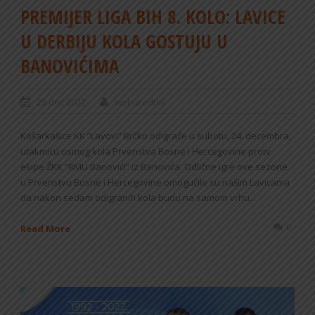
PREMIJER LIGA BIH 8. KOLO: LAVICE
U DERBIJU KOLA GOSTUJU U
BANOVIĆIMA
23 dec 2022
weburednik
Košarkašice KK “Lavovi” Brčko odigraće u subotu, 24. decembra,
utakmicu osmog kola Prvenstva Bosne i Hercegovine protv
ekipe ŽKK “RMU Banovići” iz Banovića. Odlične igre ove sezone
u Prvenstvu Bosne i Hercegovine omogućile su našim Lavicama
da nakon sedam odigranih kola budu na samom vrhu...
0
Read More