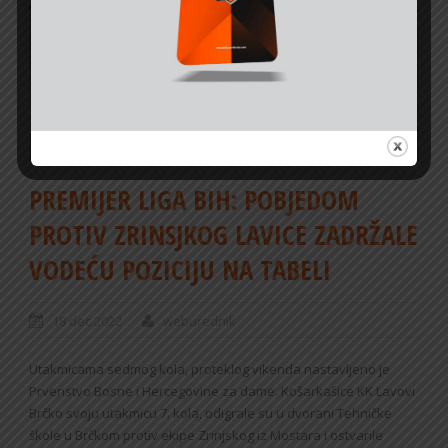
PREMIJER LIGA BIH: POBJEDOM
PROTIV ZRINSJKOG LAVICE ZADRŽALE
VODEĆU POZICIJU NA TABELI
18 dec 2022
weburednik
Utakmicama sedmog kola, proteklog vikenda nastavljeno je
Prvenstvo Bosne i Hercegovine za dame. Košarkašice KK Lavovi
Brčko svoju utakmicu 7. kola, odigrale su u dvorani Tehničke
škole u Brčkom protiv ekipe Zrinjskog iz Mostara i ostvarile