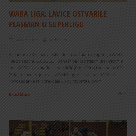
WABA LIGA: LAVICE OSTVARILE
PLASMAN U SUPERLIGU
28 dec 2022
weburednik
Košarkašice KK Lavovi ostvarile su plasman u Superligu WABA
lige za sezonu 2022-2023. Današnjom zaostalom utakmicom 9.
kola WABA lige između ekipa Nikšić (Crna Gora) i Vojvodina 021
(Srbija), završen je prvi dio WABA lige za sezonu 2022-2023.
Novosađanke su opravdale ulogu favorita u ovom...
0
Read More