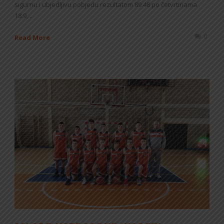
sigurnu i ubjedljivu pobjedu rezultatom 89:48 po četvrtinama
18:9,...
0
Read More