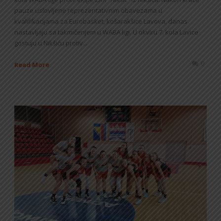
pauze uslovljene reprezentativnim obavezama u
kvalifikacijama za Eurobasket, košarakšice Lavova, danas
nastavljaju sa takmičenjem u WABA ligi. U okviru 7. kola Lavice
gostuju u Nikšiću protiv...
0
Read More