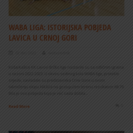
WABA LIGA: ISTORIJSKA POBJEDA
LAVICA U CRNOJ GORI
02 dec 2022
weburednik
Košarkašice KK Lavovi Brčko lige nastavile su sa odličnim igrama
u sezoni 2022-2023. U okviru sedmog kola WABA lige, protekle
srijede, savladale su predstavnika Crne Gore u ovom
takmičenju ekipu Nikšića na gostujućem terenu rezultatom 68:79.
Bila je ovo pobjeda koja je već sada dobila...
0
Read More