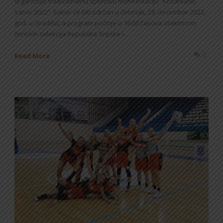
organizuje tradicionalnu sportsku manifestaciju “Košarkaški
sabor 2022”. Sabor će biti održan u četvrtak, 29. decembar 2022.
god. u Gradišci, a program počinje u 16:00 časova utakmicom
ženskih selekcija Republike Srpske i...
0
Read More