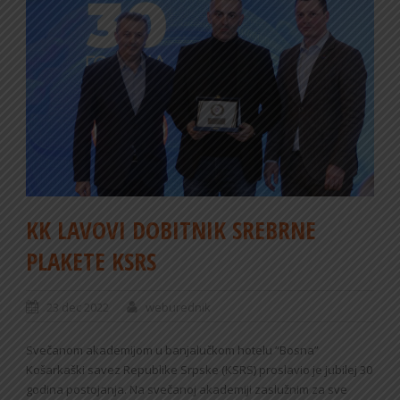
KK LAVOVI DOBITNIK SREBRNE
PLAKETE KSRS
23 dec 2022
weburednik
Svečanom akademijom u banjalučkom hotelu “Bosna”
Košarkaški savez Republike Srpske (KSRS) proslavio je jubilej 30
godina postojanja. Na svečanoj akademiji zaslužnim za sve