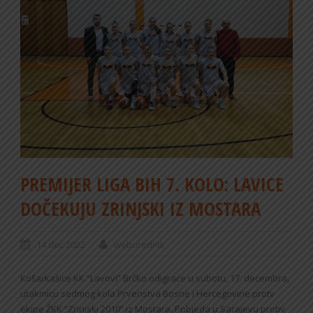
PREMIJER LIGA BIH 7. KOLO: LAVICE
DOČEKUJU ZRINJSKI IZ MOSTARA
14 dec 2022
weburednik
Košarkašice KK “Lavovi” Brčko odigraće u subotu, 17. decembra,
utakmicu sedmog kola Prvenstva Bosne i Hercegovine protv
ekipe ŽKK “Zrinjski 2010” iz Mostara. Pobjeda u Sarajevu protiv