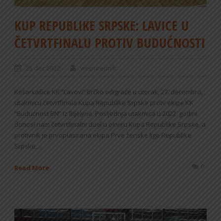
KUP REPUBLIKE SRPSKE: LAVICE U
ČETVRTFINALU PROTIV BUDUĆNOSTI
25 dec 2022
weburednik
Košarkašice KK “Lavovi” Brčko odigraće u utorak, 27. decembra,
utakmicu četvrtfinala Kupa Republike Srpske protv ekipe KK
“Budućnost BN” iz Bijeljine. Posljednja utakmica u 2022. godini
donosi nam četvrtfinalni duel u okviru Kupa Republike Srpske, a
protivnik je prvoplasirana ekipa Prve ženske lige Republike
Srpske,...
0
Read More