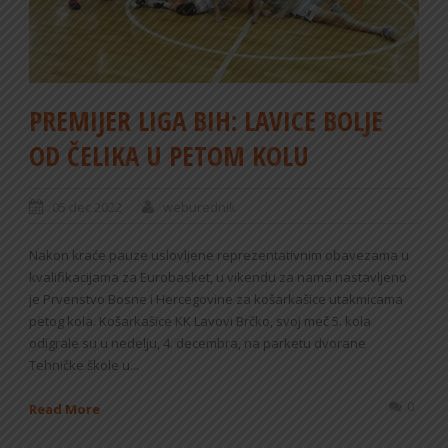
PREMIJER LIGA BIH: LAVICE BOLJE
OD ČELIKA U PETOM KOLU
05 dec 2022
weburednik
Nakon kraće pauze uslovljene reprezentativnim obavezama u
kvalifikacijama za Eurobasket, u vikendu za nama nastavljeno
je Prvenstvo Bosne i Hercegovine za košarkašice utakmicama
petog kola. Košarkašice KK Lavovi Brčko, svoj meč 5. kola
odigrale su u nedelju, 4. decembra, na parketu dvorane
Tehničke škole u...
0
Read More