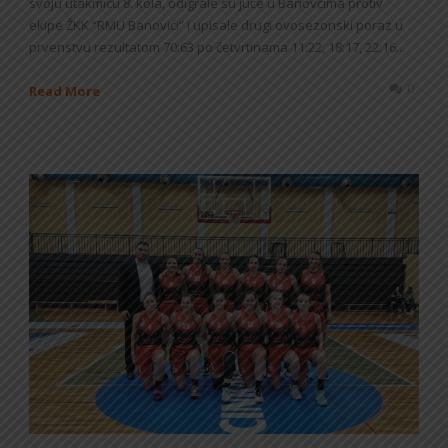
svoju utakmicu 8. kola, odigrale su juče u Banovćima protiv
ekipe ŽKK “RMU Banovići” i upisale drugi ovosezonski poraz u
prvenstvu rezultatom 70:63 po četvrtinama 11:22, 18:17, 22:16...
0
Read More