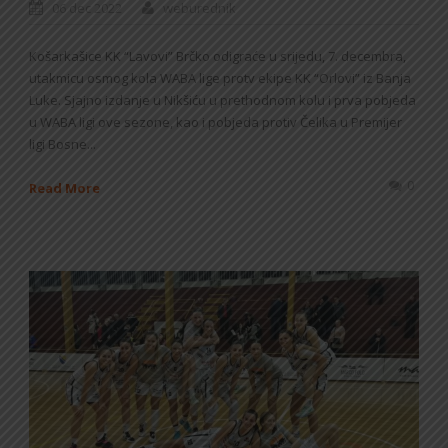
06 dec 2022
weburednik
Košarkašice KK “Lavovi” Brčko odigraće u srijedu, 7. decembra,
utakmicu osmog kola WABA lige protv ekipe KK “Orlovi” iz Banja
Luke. Sjajno izdanje u Nikšiću u prethodnom kolu i prva pobjeda
u WABA ligi ove sezone, kao i pobjeda protiv Čelika u Premijer
ligi Bosne...
0
Read More