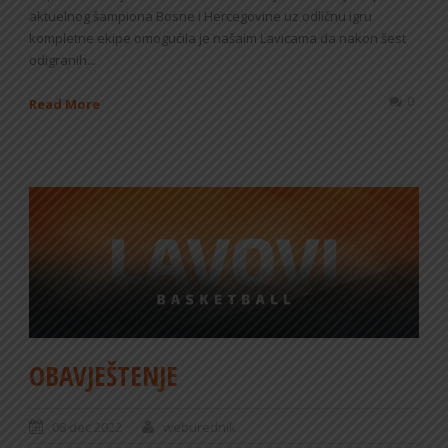
aktuelnog šampiona Bosne i Hercegovine uz odličnu igru
kompletne ekipe omogućila je našaim Lavicama da nakon šest
odigranih...
0
Read More
OBAVJEŠTENJE
08 dec 2022
weburednik