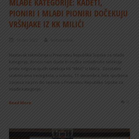
MLAĐE KATEGORIJE: KADETI,
PIONIRI I MLAĐI PIONIRI DOČEKUJU
VRŠNJAKE IZ KK MILIĆI
16 dec 2022
weburednik
Nastavak takmičenja u Prvenstvu Republike Srpske za mlađe
kategorije, donosi nam duele tri muške omladinske selekcije
protiv odgovarajućih selekcija KK “Milići” iz Milića. Zaostalim
utakmicama trećeg kola, u subotu, 17. decembra, biće spuštena
zavjesa na prvi dio sezone u Prvenstvu Republike Srpske za
mlađe kategorije...
0
Read More