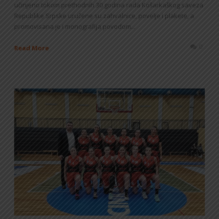
učinjeno tokom prethodnih 30 godina rada Košarkaškog saveza
Republike Srpske uručene su zahvalnice, povelje i plakete, a
promovisana je i monografija povodom...
0
Read More