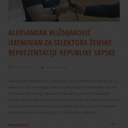
ALEKSANDAR BLIŽNJAKOVIĆ
IMENOVAN ZA SELEKTORA ŽENSKE
REPREZENTACIJE REPUBLIKE SRPSKE
07 dec 2022
weburednik
Aleksandar Bližnjaković, trener KK Lavovi Brčko imenovan je za
selektora ženske košarkaške reprezentacije Republike Srpske.
Odlukom Upravnog odbora Košarkaškog saveza Republike
Srpske, trener KK Lavovi Brčko imenovan je za selektora ženske
košarkaške reprezentacije Republike Srpske, koja će nastupiti
na Košarkaškom saboru 2022. Košarkaški sabor je...
0
Read More