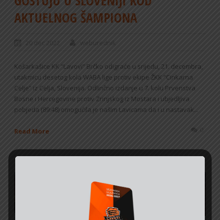
GOSTUJU U SLOVENIJI KOD
AKTUELNOG ŠAMPIONA
20 dec 2022
weburednik
Košarkašice KK “Lavovi” Brčko odigraće u srijedu, 21. decembra,
utakmicu desetog kola WABA lige protiv ekipe ŽKK “Cinkarna
Celje” iz Celja, Slovenija. Odlinčno izdanje u 7. kolu Prvenstva
Bosne i Hercegovine protiv Zrinjskog iz Mostara i ubjedljiva
pobjeda (89:48) omogućila je našim Lavicama da i u nastavak...
0
Read More