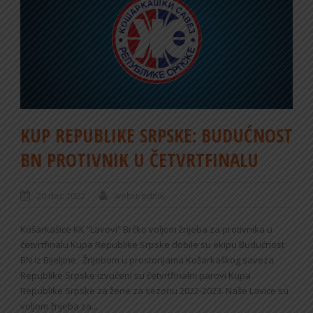
KUP REPUBLIKE SRPSKE: BUDUĆNOST
BN PROTIVNIK U ČETVRTFINALU
20 dec 2022
weburednik
Košarkašice KK “Lavovi” Brčko voljom žrijeba za protivnika u
četvrtfinalu Kupa Republike Srpske dobile su ekipu Budućnost
BN iz Bijeljine. Žrijebom u prostorijama Košarkaškog saveza
Republike Srpske izvučeni su četvrtfinalni parovi Kupa
Republike Srpske za žene za sezonu 2022-2023. Naše Lavice su
voljom žrijeba za...