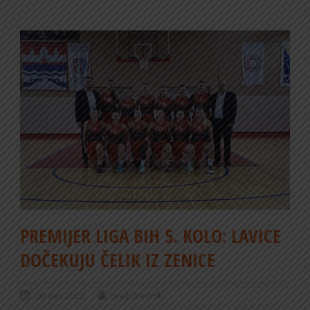
PREMIJER LIGA BIH 5. KOLO: LAVICE
DOČEKUJU ČELIK IZ ZENICE
03 dec 2022
weburednik