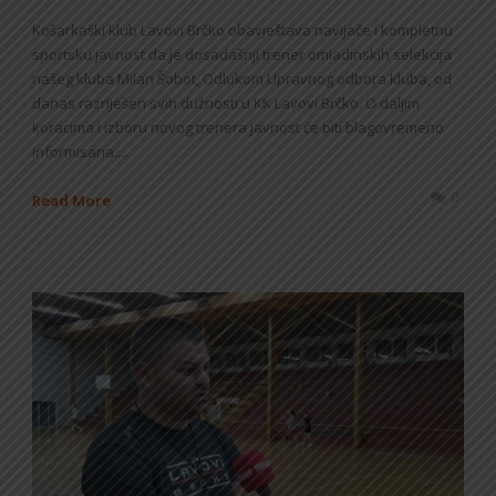
Košarkaški klub Lavovi Brčko obavještava navijače i kompletnu
sportsku javnost da je dosadašnji trener omladinskih selekcija
našeg kluba Milan Šobot, Odlukom Upravnog odbora kluba, od
danas razriješen svih dužnosti u KK Lavovi Brčko. O daljim
koracima i izboru novog trenera javnost će biti blagovremeno
informisana....
0
Read More