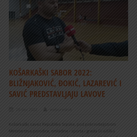
KOŠARKAŠKI SABOR 2022:
BLIŽNJAKOVIĆ, ĐOKIĆ, LAZAREVIĆ I
SAVIĆ PREDSTAVLJAJU LAVOVE
28 dec 2022
weburednik
Košarkaški savez Republike Srpske, pod pokroviteljstvom
Ministarstva porodice, omladine i sporta i grada Gradiška