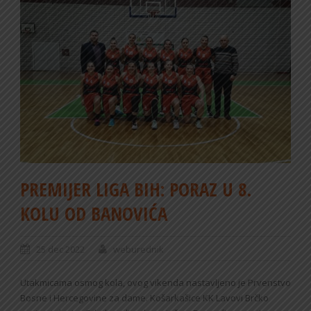
PREMIJER LIGA BIH: PORAZ U 8.
KOLU OD BANOVIĆA
25 dec 2022
weburednik
Utakmicama osmog kola, ovog vikenda nastavljeno je Prvenstvo
Bosne i Hercegovine za dame. Košarkašice KK Lavovi Brčko