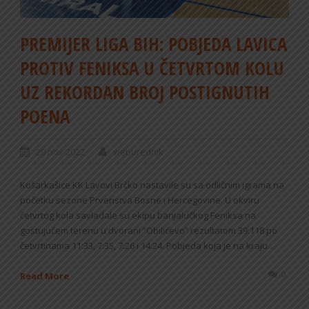
PREMIJER LIGA BIH: POBJEDA LAVICA
PROTIV FENIKSA U ČETVRTOM KOLU
UZ REKORDAN BROJ POSTIGNUTIH
POENA
20 nov 2022
weburednik
Košarkašice KK Lavovi Brčko nastavile su sa odličnim igrama na
početku sezone Prvenstva Bosne i Hercegovine. U okviru
četvrtog kola savladale su ekipu banjalučkog Feniksa na
gostujućem terenu u dvorani “Obilićevo” rezultatom 39:118 po
četvrtinama 11:33, 7:35, 7:26 i 14:24. Pobjeda koja je na kraju...
0
Read More