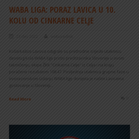
WABA LIGA: PORAZ LAVICA U 10.
KOLU OD CINKARNE CELJE
23 dec 2022
weburednik
Košarkašice Lavova odigrale su prethodne srijede utakmicu
desetog kola WABA lige protiv predstavnika Slovenije u ovom
takmičenju, ekipe ŽKK “Cinkarna Celje” iz Celja i na kraju
poražene rezultatom 108:47. Posljednja utakmica grupne faze u
ovosezonskom izdanju WABA lige donijela je našim Lavicama
gostovanje u Sloveniji...
0
Read More