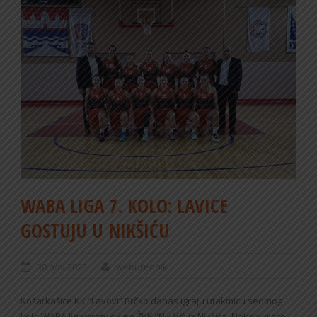
WABA LIGA 7. KOLO: LAVICE
GOSTUJU U NIKŠIĆU
30 nov 2022
weburednik
Košarkašice KK “Lavovi” Brčko danas igraju utakmicu sedmog
kola WABA lige protv ekipe ŽKK “Nikšić” iz Nikšića. Nakon kraće