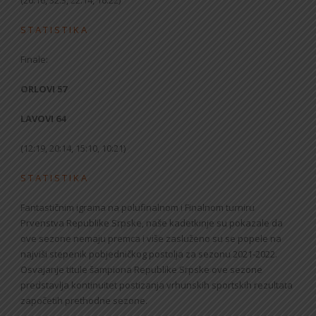
S T A T I S T I K A
Finale:
ORLOVI 57
LAVOVI 64
(12:19, 20:14, 15:10, 10:21)
S T A T I S T I K A
Fantastičnim igrama na polufinalnom i Finalnom turniru
Prvenstva Republike Srpske, naše kadetkinje su pokazale da
ove sezone nemaju premca i više zasluženo su se popele na
najviši stepenik pobjedničkog postolja za sezonu 2021-2022.
Osvajanje titule šampiona Republike Srpske ove sezone
predstavlja kontinuitet postizanja vrhunskih sportskih rezultata
započetih prethodne sezone.