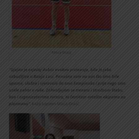
Milica Đokić
“Sjajan je osjećaj dobiti ovakva priznanja, bilo je jako
uzbudljivo u Banja Luci. Ponosna sam na nas što smo bile
uporne, složne i vjerovale da smo šampionke i prije nego smo
uzele pehar u ruke. Zahvaljujem se treneru i stručnom štabu,
kao i organizatorima turnira, te čestitam ostalim ekipama na
plasmanu”
, kaže kapiten Milica Đokić.