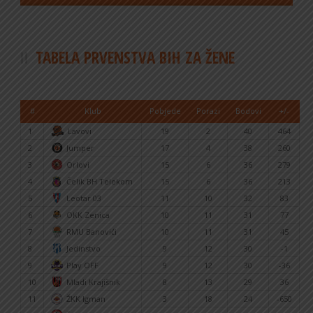
TABELA PRVENSTVA BIH ZA ŽENE
#
Klub
Pobjede
Porazi
Bodovi
+/-
1
Lavovi
19
2
40
464
2
Jumper
17
4
38
260
3
Orlovi
15
6
36
279
4
Čelik BH Telekom
15
6
36
213
5
Leotar 03
11
10
32
83
6
OKK Zenica
10
11
31
77
7
RMU Banovići
10
11
31
45
8
Jedinstvo
9
12
30
-1
9
Play OFF
9
12
30
-36
10
Mladi Krajišnik
8
13
29
36
11
ŽKK Igman
3
18
24
-650