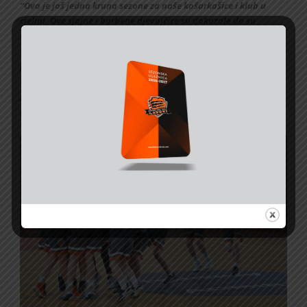
“Ovo je još jedna kruna sezone za naše košarkašice i klub u
cjelini. Ove sjajne i borbene djevojčice su dokazale da su
neprikosnovene na košarkaškom parketu u svojoj kategoriji.
Sve utakmice u finalnoj seriji odigrale su uz veliku rezultatsku
prednost i dokazale da se upornost i posvećenost isplate.
Čestitam finalistima i zahvaljujem se organizatorima na
gostoprimstvu, a mi idemo dalje u pohode na medalje i
pehare”
, izjavio je trener Aleksandar Bližnjaković.