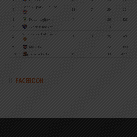
Radnik Spark Bijeljina
5
11
7
29
75
6
Rudar Ugljevik
7
11
25
-123
7
Zvornik Basket
5
13
23
6
WBS Basketball Teslić
8
5
13
23
-97
9
Modriča
4
14
22
-150
10
Lavovi Brčko
0
18
18
-811
FACEBOOK