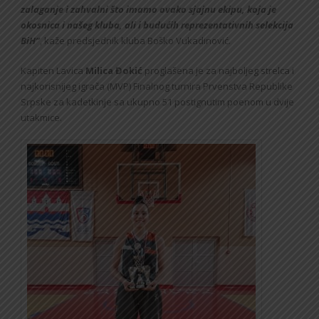
zalaganje i zahvalni što imamo ovako sjajnu ekipu, koja je
okosnica i našeg kluba, ali i budućih reprezentativnih selekcija
BiH”
, kaže predsjednik kluba Boško Vukadinović.
Kapiten Lavica
Milica Đokić
proglašena je za najboljeg strelca i
najkorisnijeg igrača (MVP) Finalnog turnira Prvenstva Republike
Srpske za kadetkinje sa ukupno 51 postignutim poenom u dvije
utakmice.