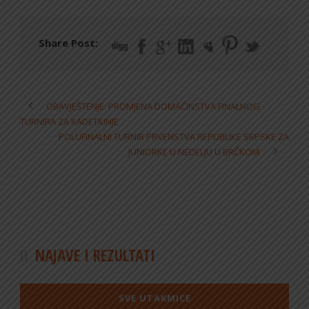
Share Post:
OBAVJEŠTENJE: PROMJENA DOMAĆINSTVA FINALNOG
TURNIRA ZA KADETKINJE
POLUFINALNI TURNIR PRVENSTVA REPUBLIKE SRPSKE ZA
JUNIORKE U NEDELJU U BRČKOM
NAJAVE I REZULTATI
SVE UTAKMICE