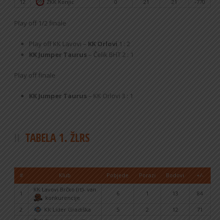
12
ŽKK Konjic
0
21
21
-770
Play off 1/2 finale
Play off KK Lavovi –
KK Orlovi
1 : 2
KK Jumper Taurus
– Čelik BHT 2 : 1
Play off finale
KK Jumper Taurus
– KK Orlovi 3 : 1
TABELA 1. ŽLRS
#
Klub
Pobjede
Porazi
Bodovi
+/-
KK Lavovi Brčko (rt)- van
1
6
1
13
84
konkurencije
2
KK Lider Gradiška
5
2
12
71