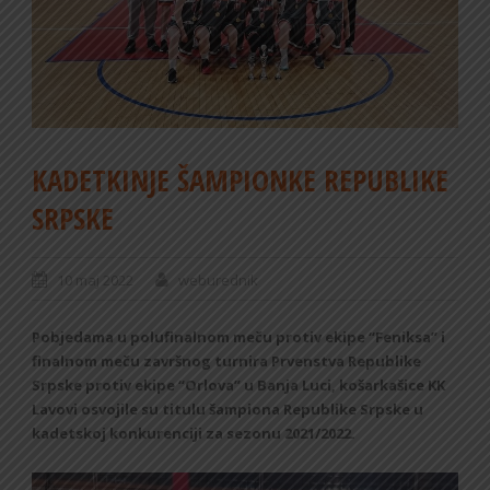
KADETKINJE ŠAMPIONKE REPUBLIKE
SRPSKE
10 maj 2022
weburednik
Pobjedama u polufinalnom meču protiv ekipe “Feniksa” i
finalnom meču završnog turnira Prvenstva Republike
Srpske protiv ekipe “Orlova” u Banja Luci, košarkašice KK
Lavovi osvojile su titulu šampiona Republike Srpske u
kadetskoj konkurenciji za sezonu 2021/2022.