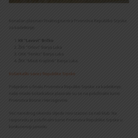
Konačan plasman Finalnog turnira Prvenstva Republike Srpske
za kadetkinje:
KK “Lavovi” Brčko
ŽKK “Orlovi” Banja Luka
OKK “Feniks” Banja Luka
ŽKK “Mladi Krajišnik” Banja Luka.
Košarkaški savez Republike Srpske
Pobjedom u finalu Prvenstva Repulike Srpske za kadetkinje,
naše mlade košarkašice plasirale su se na polufinalni turnir
Prvenstva Bosne i Hercegovine.
Već narednog vikenda slijede novi izazovi za naš klub. Na
rasporedu je polufinalni turnir Prvenstva Republike Srpske u
konkurenciji juniorki.