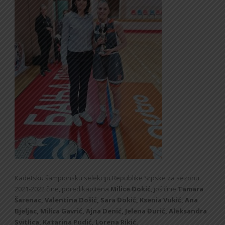
Kadetsku šampionsku selekciju Republike Srpske za sezonu
2021-2022 čine, pored kapitena
Milice Đokić
, još čine
Tamara
Šarenac, Valentina Došić, Sara Đokić, Ksenia Vukić, Ana
Bjeljac, Milica Gavrić, Ajna Denić, Jelena Đurić, Aleksandra
Svitlica, Katarina Pudić, Lorena Rikić.