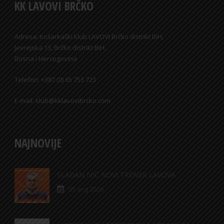
KK LAVOVI BRČKO
Adresa: Košarkaški klub LAVOVI Brčko distrikt BiH,
Jevrejska 13, Brčko distrikt BiH,
Bosna i Hercegovina
Telefon: +387 (0) 65 753 723
E-mail: klub@kklavovibrcko.com
NAJNOVIJE
SLAĐAN IVIĆ NOVI TRENER LAVOVA
05 avg 2026