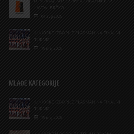
U PRODAJI SU SEZONSKE ULAZNICE KK
LAVOVI BRČKO
04 avg 2026
JUNIORKE IZBORILE PLASMAN NA FINALNI
TURNIR
19 maj 2026
MLAĐE KATEGORIJE
JUNIORKE IZBORILE PLASMAN NA FINALNI
TURNIR
19 maj 2026
JUNIORKE U BORBI ZA TITULU PRVAKA