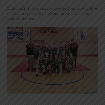
Čestitke našim Lavicama na osvojenoj tituli šampiona Republike
Srspke. S razlogom smo ponosni na ovu sjajnu generaciju
mladih košarkašica!