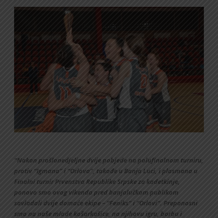
“Nakon prošlonedjeljne dvije pobjede na polufinalnom turniru,
protiv “Igmana” i “Orlova”, takođe u Banja Luci, i plasmana u
Finalni turnir Prvenstva Republike Srpske za kadetkinje,
ponovo smo ovog vikenda pred banjalučkom publikom
savladali dvije domaće ekipe – “Feniks” i “Orlovi”. Preponosni
smo na naše mlade košarkašice, na njihovu igru, borbu i