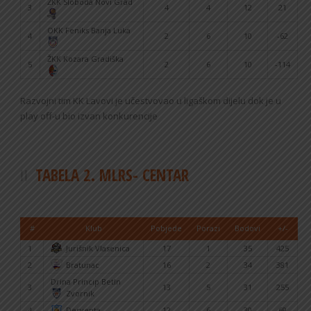
ŽKK Sloboda Novi Grad
3
4
4
12
21
OKK Feniks Banja Luka
4
2
6
10
-62
ŽKK Kozara Gradiška
5
2
6
10
-114
Razvojni tim KK Lavovi je učestvovao u ligaškom dijelu dok je u
play off-u bio izvan konkurencije
TABELA 2. MLRS- CENTAR
#
Klub
Pobjede
Porazi
Bodovi
+/-
1
Jurišnik Vlasenica
17
1
35
425
2
Bratunac
16
2
34
381
Drina Princip BetIn
3
13
5
31
255
Zvornik
4
Derventa
12
6
30
69