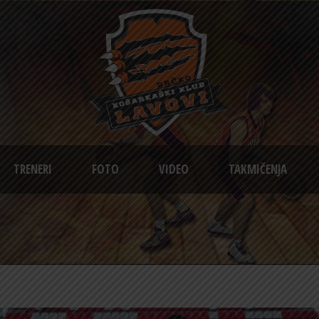
TRENERI
FOTO
VIDEO
TAKMIČENJA