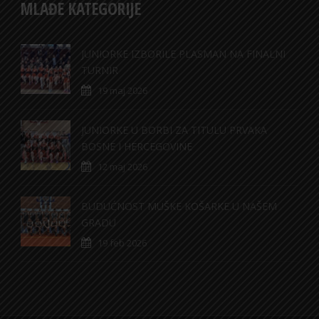
MLAĐE KATEGORIJE
JUNIORKE IZBORILE PLASMAN NA FINALNI
TURNIR
19 maj 2026
JUNIORKE U BORBI ZA TITULU PRVAKA
BOSNE I HERCEGOVINE
12 maj 2026
BUDUĆNOST MUŠKE KOŠARKE U NAŠEM
GRADU
19 feb 2026