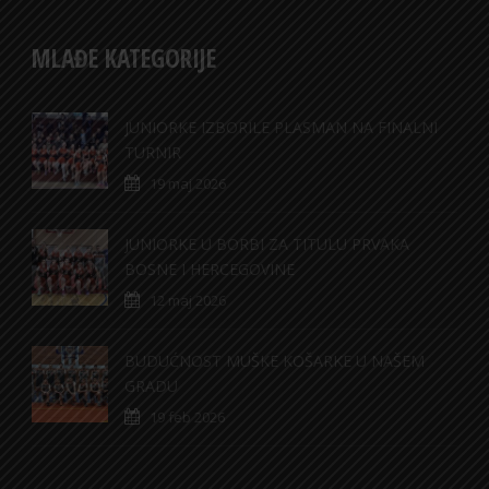
MLAĐE KATEGORIJE
JUNIORKE IZBORILE PLASMAN NA FINALNI
TURNIR
19 maj 2026
JUNIORKE U BORBI ZA TITULU PRVAKA
BOSNE I HERCEGOVINE
12 maj 2026
BUDUĆNOST MUŠKE KOŠARKE U NAŠEM
GRADU
19 feb 2026