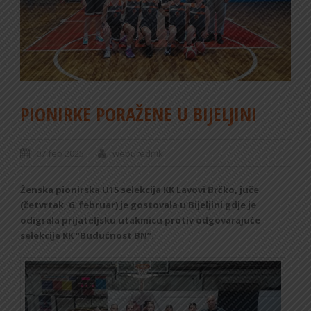
PIONIRKE PORAŽENE U BIJELJINI
07 feb 2025
weburednik
Ženska pionirska U15 selekcija KK Lavovi Brčko, juče
(četvrtak, 6. februar) je gostovala u Bijeljini gdje je
odigrala prijateljsku utakmicu protiv odgovarajuće
selekcije KK “Budućnost BN”.