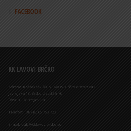
FACEBOOK
KK LAVOVI BRČKO
Adresa: Košarkaški klub LAVOVI Brčko distrikt BiH,
Jevrejska 13, Brčko distrikt BiH,
Bosna i Hercegovina
Telefon: +387 (0) 65 753 723
E-mail: klub@kklavovibrcko.com