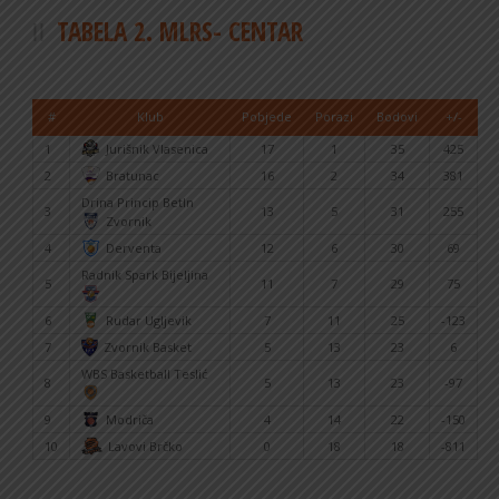
TABELA 2. MLRS- CENTAR
#
Klub
Pobjede
Porazi
Bodovi
+/-
1
Jurišnik Vlasenica
17
1
35
425
2
Bratunac
16
2
34
381
Drina Princip BetIn
3
13
5
31
255
Zvornik
4
Derventa
12
6
30
69
Radnik Spark Bijeljina
5
11
7
29
75
6
Rudar Ugljevik
7
11
25
-123
7
Zvornik Basket
5
13
23
6
WBS Basketball Teslić
8
5
13
23
-97
9
Modriča
4
14
22
-150
10
Lavovi Brčko
0
18
18
-811