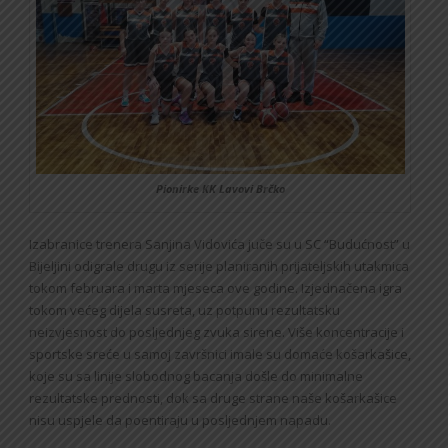
Pionirke KK Lavovi Brčko
Izabranice trenera Sanjina Vidovića juče su u SC “Budućnost” u
Bijeljini odigrale drugu iz serije planiranih prijateljskih utakmica
tokom februara i marta mjeseca ove godine. Izjednačena igra
tokom većeg dijela susreta, uz potpunu rezultatsku
neizvjesnost do posljednjeg zvuka sirene. Više koncentracije i
sportske sreće u samoj završnici imale su domaće košarkašice,
koje su sa linije slobodnog bacanja došle do minimalne
rezultatske prednosti, dok sa druge strane naše košarkašice
nisu uspjele da poentiraju u posljednjem napadu.