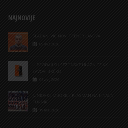
NAJNOVIJE
SLAĐAN IVIĆ NOVI TRENER LAVOVA
05 avg 2026
U PRODAJI SU SEZONSKE ULAZNICE KK
LAVOVI BRČKO
04 avg 2026
JUNIORKE IZBORILE PLASMAN NA FINALNI
TURNIR
19 maj 2026