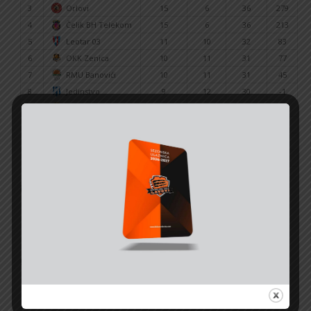
3
Orlovi
15
6
36
279
4
Čelik BH Telekom
15
6
36
213
5
Leotar 03
11
10
32
83
6
OKK Zenica
10
11
31
77
7
RMU Banovići
10
11
31
45
8
Jedinstvo
9
12
30
-1
9
Play OFF
9
12
30
-36
10
Mladi Krajišnik
8
13
29
36
11
ŽKK Igman
3
18
24
-650
12
ŽKK Konjic
0
21
21
-770
Play off 1/2 finale
Play off KK Lavovi –
KK Orlovi
1 : 2
KK Jumper Taurus
– Čelik BHT 2 : 1
Play off finale
KK Jumper Taurus
– KK Orlovi 3 : 1