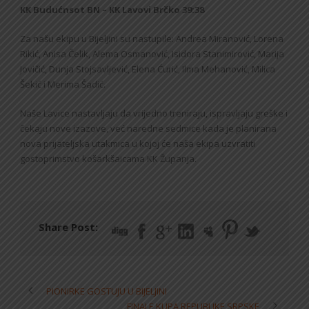
KK Budućnsot BN – KK Lavovi Brčko 39:38
Za našu ekipu u Bijeljini su nastupile: Andrea Miranović, Lorena
Rikić, Anisa Čelik, Alema Osmanović, Isidora Stanimirović, Marija
Jovičić, Dunja Stojsavljević, Elena Ćurić, Ilma Mehanović, Milica
Šekić i Merima Šadić.
Naše Lavice nastavljaju da vrijedno treniraju, ispravljaju greške i
čekaju nove izazove, već naredne sedmice kada je planirana
nova prijateljska utakmica u kojoj će naša ekipa uzvratiti
gostoprimstvo košarkšaicama KK Županja.
Share Post:
PIONIRKE GOSTUJU U BIJELJINI
FINALE KUPA REPUBLIKE SRPSKE