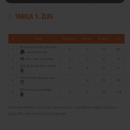
TABELA 1. ŽLRS
#
Klub
Pobjede
Porazi
Bodovi
+/-
KK Lavovi Brčko (rt)- van
1
6
1
13
84
konkurencije
2
KK Lider Gradiška
5
2
12
71
ŽKK Sloboda Novi Grad
3
4
4
12
21
OKK Feniks Banja Luka
4
2
6
10
-62
ŽKK Kozara Gradiška
5
2
6
10
-114
Razvojni tim KK Lavovi je učestvovao u ligaškom dijelu dok je u
play off-u bio izvan konkurencije