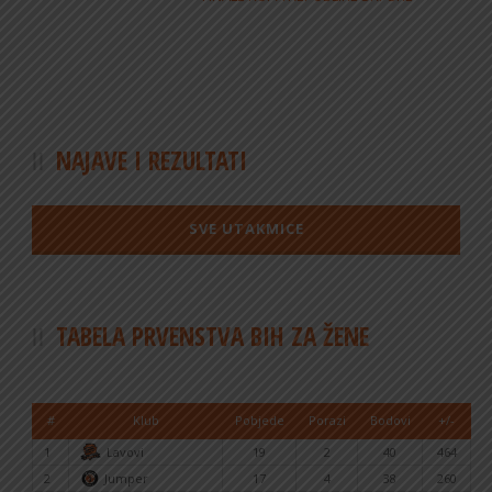
NAJAVE I REZULTATI
SVE UTAKMICE
TABELA PRVENSTVA BIH ZA ŽENE
#
Klub
Pobjede
Porazi
Bodovi
+/-
1
Lavovi
19
2
40
464
2
Jumper
17
4
38
260