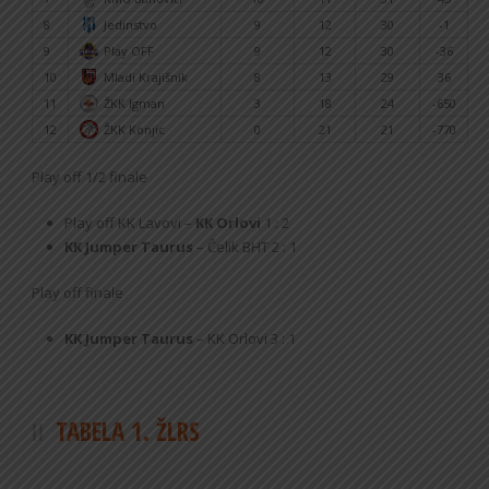
8
Jedinstvo
9
12
30
-1
9
Play OFF
9
12
30
-36
10
Mladi Krajišnik
8
13
29
36
11
ŽKK Igman
3
18
24
-650
12
ŽKK Konjic
0
21
21
-770
Play off 1/2 finale
Play off KK Lavovi –
KK Orlovi
1 : 2
KK Jumper Taurus
– Čelik BHT 2 : 1
Play off finale
KK Jumper Taurus
– KK Orlovi 3 : 1
TABELA 1. ŽLRS