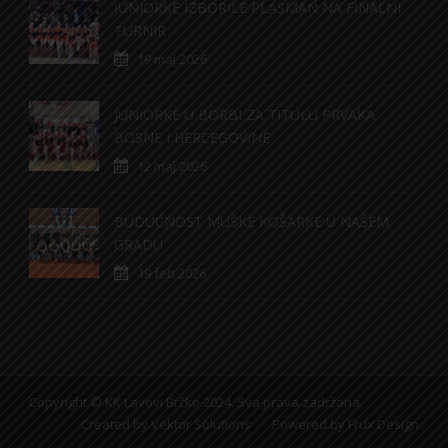
JUNIORKE IZBORILE PLASMAN NA FINALNI
TURNIR
19 maj 2026
JUNIORKE U BORBI ZA TITULU PRVAKA
BOSNE I HERCEGOVINE
12 maj 2026
BUDUĆNOST MUŠKE KOŠARKE U NAŠEM
GRADU
19 feb 2026
Copyright © KK Lavovi Brčko 2024. Sva prava zadržana.
Created by
Vektor Solutions
Powered by
Frux Design