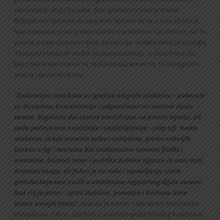
opravdavši ulogu favorita. Sve igračice na koje je trener
Bližnjaković računao za ovaj meč upisale su se u listu strelaca.
Najistaknutija u našoj ekipi bila Mirela Halilović sa učinkom od 16
poena, osam skokova i dvije asistencije. Anđela Bekić je postigla
16 poena i imala tri skoka i jednu asistenciju, a dvocifrene su
bile i Alena Basova sa 14, te Jelena Lazarević sa 10 postignutih
poena i devet skokova.
“Zadovoljan sam kako su igračice odigrale utakmicu – pokazale
su disciplinu, koncentraciju i odgovornost na svakom dijelu
terena. Regularni dio sezone završili smo na prvom mjestu, ali
sada počinje ono najvažnije i najzahtjevnije – play off. Svaka
utakmica će biti izuzetno teška i zahtjevna, protiv naboljih
timova u ligi i moramo biti maksimalno spremni fizički i
mentalno. Domaći teren i podrška publike sigurno će nam dati
dodatnu snagu, ali fokus je na radu i ispravljanju sitnih
grešaka koje smo uočili u utakmicam regularnog dijela sezone.
Naš cilj je jasan – igrati stabilno, pametno i borbeno kako
bismo osvojili titulu”
, istakao je trener naše ekipe Aleksandar
Bližnjaković nakon završetka utakmice protiv Mladog Krajišnika.