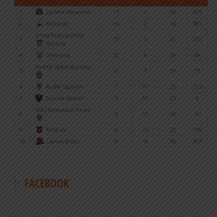
1
Jurišnik Vlasenica
17
1
35
425
2
Bratunac
16
2
34
381
Drina Princip BetIn
3
13
5
31
255
Zvornik
4
Derventa
12
6
30
69
Radnik Spark Bijeljina
5
11
7
29
75
6
Rudar Ugljevik
7
11
25
-123
7
Zvornik Basket
5
13
23
6
WBS Basketball Teslić
8
5
13
23
-97
9
Modriča
4
14
22
-150
10
Lavovi Brčko
0
18
18
-811
FACEBOOK