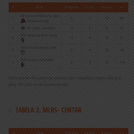
#
Klub
Pobjede
Porazi
Bodovi
+/-
KK Lavovi Brčko (rt)- van
1
6
1
13
84
konkurencije
2
KK Lider Gradiška
5
2
12
71
ŽKK Sloboda Novi Grad
3
4
4
12
21
OKK Feniks Banja Luka
4
2
6
10
-62
ŽKK Kozara Gradiška
5
2
6
10
-114
Razvojni tim KK Lavovi je učestvovao u ligaškom dijelu dok je u
play off-u bio izvan konkurencije
TABELA 2. MLRS- CENTAR
#
Klub
Pobjede
Porazi
Bodovi
+/-