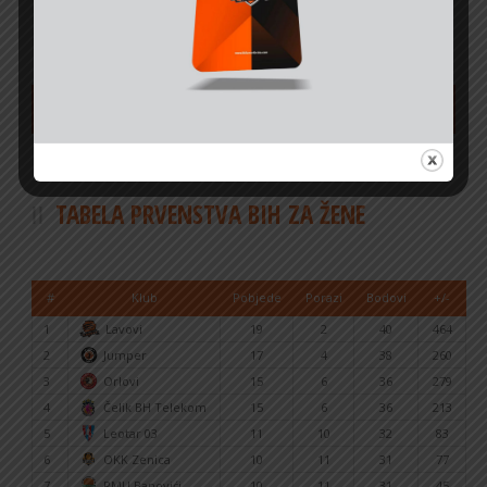
NAJAVE I REZULTATI
SVE UTAKMICE
TABELA PRVENSTVA BIH ZA ŽENE
#
Klub
Pobjede
Porazi
Bodovi
+/-
1
Lavovi
19
2
40
464
2
Jumper
17
4
38
260
3
Orlovi
15
6
36
279
4
Čelik BH Telekom
15
6
36
213
5
Leotar 03
11
10
32
83
6
OKK Zenica
10
11
31
77
7
RMU Banovići
10
11
31
45