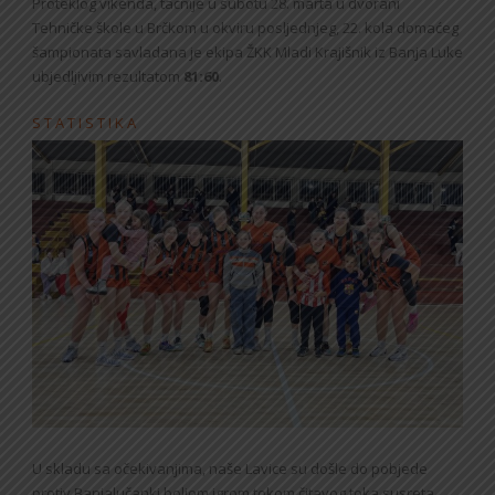
Proteklog vikenda, tačnije u subotu 28. marta u dvorani
Tehničke škole u Brčkom u okviru posljednjeg, 22. kola domaćeg
šampionata savladana je ekipa ŽKK Mladi Krajišnik iz Banja Luke
ubjedljivim rezultatom
81:60
.
S T A T I S T I K A
U skladu sa očekivanjima, naše Lavice su došle do pobjede
protiv Banjalučanki boljom igrom tokom čitavog toka susreta,