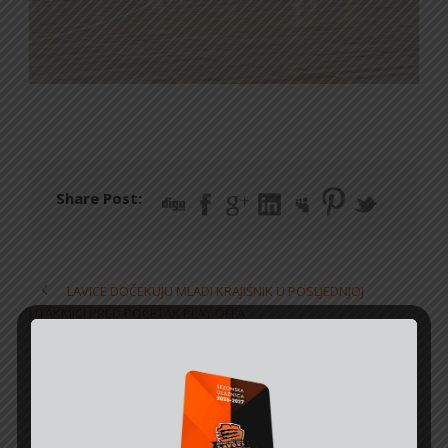
Share Post:
LAVICE DOČEKUJU MLADI KRAJIŠNIK U POSLJEDNJOJ
UTAKMICI PRED POČETAK PLAY OFFA
VRIJEME JE ZA PLAYOFF