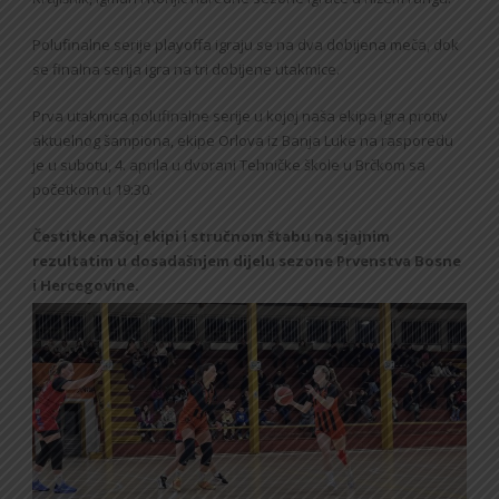
Polufinalne serije playoffa igraju se na dva dobijena meča, dok
se finalna serija igra na tri dobijene utakmice.
Prva utakmica polufinalne serije u kojoj naša ekipa igra protiv
aktuelnog šampiona, ekipe Orlova iz Banja Luke na rasporedu
je u subotu, 4. aprila u dvorani Tehničke škole u Brčkom sa
početkom u 19:30.
Čestitke našoj ekipi i stručnom štabu na sjajnim
rezultatim u dosadašnjem dijelu sezone Prvenstva Bosne
i Hercegovine.