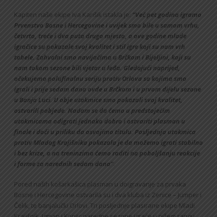
Kapiten naše ekipe Iva Karišik istakla je:
“Već pet godina igramo
Prvenstvo Bosne i Hercegovine i uvijek smo bile u samom vrhu,
četvrto, treće i dva puta drugo mjesto, a ove godine mlade
igračice su pokazale svoj kvalitet i stil igre koji su nam vrh
tabele. Zahvalni smo navijačima u Brčkom i Bijeljini, koji su
nam tokom sezone bili vjetar u leđa. Gledajući naprijed,
očekujemo polufinalnu seriju protiv Orlova sa kojima smo
igrali i prije sedam dana ovde u Brčkom i u prvom dijelu sezone
u Banja Luci. U obje utakmice smo pokazali svoj kvalitet,
ostvarili pobjede. Nadam se da ćemo u predstojećim
utakmicama odigrati jednako dobro i ostvariti plasman u
finale i doći u priliku da osvojimo titulu. Posljednja utakmica
protiv Mladog Krajišnika pokazala je da možemo igrati stabilno
i bez krize, a na treninzima ćemo raditi na poboljšanju reakcije
i forme za narednih sedam dana”
.
Pored naših košarkašica plasman u doigravanje za prvaka
Bosne i Hercegovine ostvarila su i dva kluba iz Zenice – Jumper i
Čelik, te banjalučki Orlovi. Tri posljednje plasirane ekipe Mladi
Krajišnik, Igman i Konjic naredne sezone igraće u nižem rangu.