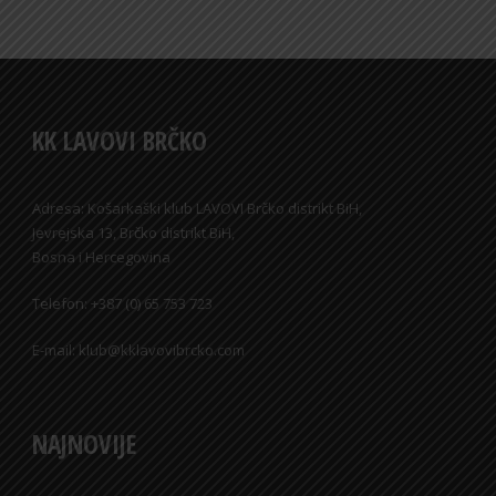
KK LAVOVI BRČKO
Adresa: Košarkaški klub LAVOVI Brčko distrikt BiH,
Jevrejska 13, Brčko distrikt BiH,
Bosna i Hercegovina
Telefon: +387 (0) 65 753 723
E-mail: klub@kklavovibrcko.com
NAJNOVIJE