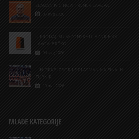
SLAĐAN IVIĆ NOVI TRENER LAVOVA
05 avg 2026
U PRODAJI SU SEZONSKE ULAZNICE KK
LAVOVI BRČKO
04 avg 2026
JUNIORKE IZBORILE PLASMAN NA FINALNI
TURNIR
19 maj 2026
MLAĐE KATEGORIJE