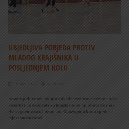
UBJEDLJIVA POBJEDA PROTIV
MLADOG KRAJIŠNIKA U
POSLJEDNJEM KOLU
31 mar 2026
weburednik
Novom pobjedom, ukupno dvadesetom ove sezone naše
košarkašice okončale su ligaški dio šampionata Bosne i
Hercegovine sa učinkom od 42 osvojena boda i prvim
mjestom na tabeli!