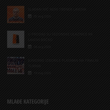
SLAĐAN IVIĆ NOVI TRENER LAVOVA
05 avg 2026
U PRODAJI SU SEZONSKE ULAZNICE KK
LAVOVI BRČKO
04 avg 2026
JUNIORKE IZBORILE PLASMAN NA FINALNI
TURNIR
19 maj 2026
MLAĐE KATEGORIJE