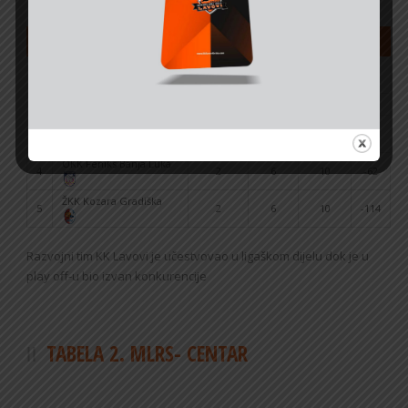
#
Klub
Pobjede
Porazi
Bodovi
+/-
KK Lavovi Brčko (rt)- van
1
6
1
13
84
konkurencije
2
KK Lider Gradiška
5
2
12
71
ŽKK Sloboda Novi Grad
3
4
4
12
21
OKK Feniks Banja Luka
4
2
6
10
-62
ŽKK Kozara Gradiška
5
2
6
10
-114
Razvojni tim KK Lavovi je učestvovao u ligaškom dijelu dok je u
play off-u bio izvan konkurencije
TABELA 2. MLRS- CENTAR