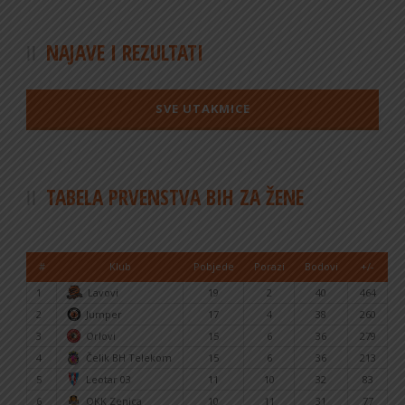
NAJAVE I REZULTATI
SVE UTAKMICE
TABELA PRVENSTVA BIH ZA ŽENE
#
Klub
Pobjede
Porazi
Bodovi
+/-
1
Lavovi
19
2
40
464
2
Jumper
17
4
38
260
3
Orlovi
15
6
36
279
4
Čelik BH Telekom
15
6
36
213
5
Leotar 03
11
10
32
83
6
OKK Zenica
10
11
31
77