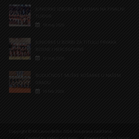
JUNIORKE IZBORILE PLASMAN NA FINALNI
TURNIR
19 maj 2026
JUNIORKE U BORBI ZA TITULU PRVAKA
BOSNE I HERCEGOVINE
12 maj 2026
BUDUĆNOST MUŠKE KOŠARKE U NAŠEM
GRADU
19 feb 2026
Copyright © KK Lavovi Brčko 2024. Sva prava zadržana.
Created by
Vektor Solutions
Powered by
Frux Design