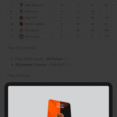
7
RMU Banovići
10
11
31
45
8
Jedinstvo
9
12
30
-1
9
Play OFF
9
12
30
-36
10
Mladi Krajišnik
8
13
29
36
11
ŽKK Igman
3
18
24
-650
12
ŽKK Konjic
0
21
21
-770
Play off 1/2 finale
Play off KK Lavovi –
KK Orlovi
1 : 2
KK Jumper Taurus
– Čelik BHT 2 : 1
Play off finale
KK Jumper Taurus
– KK Orlovi 3 : 1
TABELA 1. ŽLRS