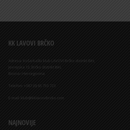
KK LAVOVI BRČKO
Adresa: Košarkaški klub LAVOVI Brčko distrikt BiH,
Jevrejska 13, Brčko distrikt BiH,
Bosna i Hercegovina
Telefon: +387 (0) 65 753 723
E-mail: klub@kklavovibrcko.com
NAJNOVIJE