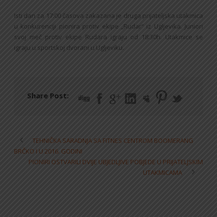
Isti dan za 17:00 časova zakazana je druga prijateljska utakmica
u konkurenciji pionira protiv ekipe „Rudar“ iz Ugljevika. Juniori
svoj meč protiv ekipe Rudara igraju od 18:30h. Utakmice se
igraju u sportskoj dvorani u Ugljeviku.
Share Post:
TEHNIČKA SARADNJA SA FITNES CENTROM BOOMERANG
BRČKO I U 2016. GODINI
PIONIRI OSTVARILI DVIJE UBJEDLJIVE POBJEDE U PRIJATELJSKIM
UTAKMICAMA