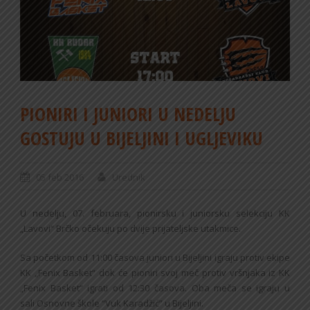
PIONIRI I JUNIORI U NEDELJU
GOSTUJU U BIJELJINI I UGLJEVIKU
05 feb 2016
Urednik
U nedelju, 07. februara, pionirsku i juniorsku selekciju KK
„Lavovi“ Brčko očekuju po dvije prijateljske utakmice.
Sa početkom od 11:00 časova juniori u Bijeljini igraju protiv ekipe
KK „Fenix Basket“ dok će pioniri svoj meč protiv vršnjaka iz KK
„Fenix Basket“ igrati od 12:30 časova. Oba meča se igraju u
sali Osnovne škole “Vuk Karadžić” u Bijeljini.