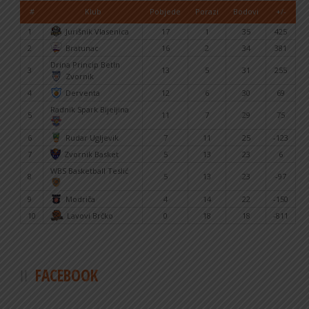
#
Klub
Pobjede
Porazi
Bodovi
+/-
1
Jurišnik Vlasenica
17
1
35
425
2
Bratunac
16
2
34
381
Drina Princip BetIn
3
13
5
31
255
Zvornik
4
Derventa
12
6
30
69
Radnik Spark Bijeljina
5
11
7
29
75
6
Rudar Ugljevik
7
11
25
-123
7
Zvornik Basket
5
13
23
6
WBS Basketball Teslić
8
5
13
23
-97
9
Modriča
4
14
22
-150
10
Lavovi Brčko
0
18
18
-811
FACEBOOK