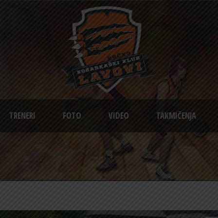
TRENERI
FOTO
VIDEO
TAKMIČENJA