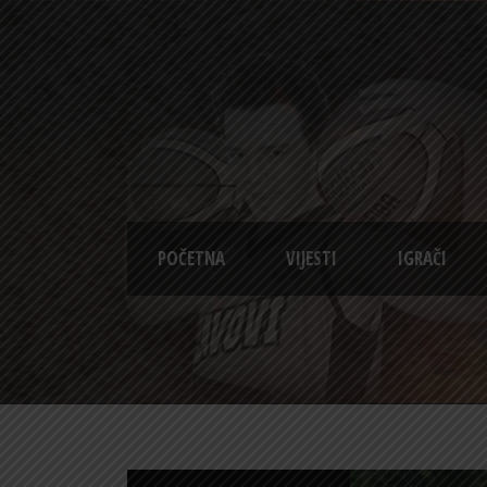
POČETNA
VIJESTI
IGRAČI