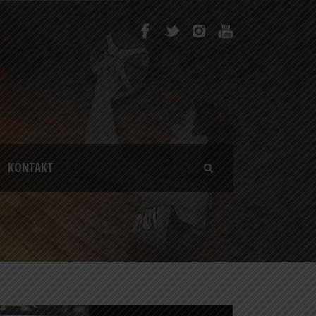
KONTAKT