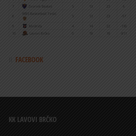
7
Zvornik Basket
5
13
23
6
WBS Basketball Teslić
8
5
13
23
-97
9
Modriča
4
14
22
-150
10
Lavovi Brčko
0
18
18
-811
FACEBOOK
KK LAVOVI BRČKO