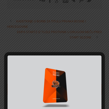
KADETKINJE U BORBI ZA TITULU PRVAKA BOSNE I
HERCEGOVINE
EKIPA STARTZ IZ TUZLE PROTIVNIK U DRUGOM MEČU PRED
START SEZONE
NAJAVE I REZULTATI
SVE UTAKMICE