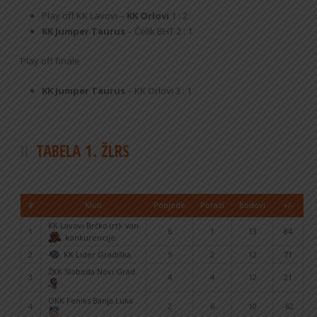
Play off KK Lavovi –
KK Orlovi
1 : 2
KK Jumper Taurus
– Čelik BHT 2 : 1
Play off finale
KK Jumper Taurus
– KK Orlovi 3 : 1
TABELA 1. ŽLRS
#
Klub
Pobjede
Porazi
Bodovi
+/-
KK Lavovi Brčko (rt)- van
1
6
1
13
84
konkurencije
2
KK Lider Gradiška
5
2
12
71
ŽKK Sloboda Novi Grad
3
4
4
12
21
OKK Feniks Banja Luka
4
2
6
10
-62