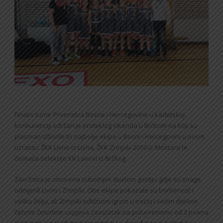
Finalni turnir Prvenstva Bosne i Hercegovine u kadetskoj
konkurenciji održan je proteklog vikenda u Brčkom na koji su
plasman izborile tri najbolje ekipe u Bosni i Hercegovini u ovom
uzrastu: ŽKK Livno iz Livna, ŽKK Zrinjski 2010 iz Mostara te
domaća selekcije KK Lavovi iz Brčkog.
Završnica je otvorena subotnjim duelom gostiju gdje su snage
odmjerili Livno i Zrinjski. Obe ekipe pokazale su borbenost i
veliku želju, ali Zrinjski odličnom igrom u trećoj i većim dijelom
četvrte četvrtine uspjeva zaostatak na poluvremenu od 3 poena
pretvoriti u pojednim momentima i u dvocifrenu rezultatsku