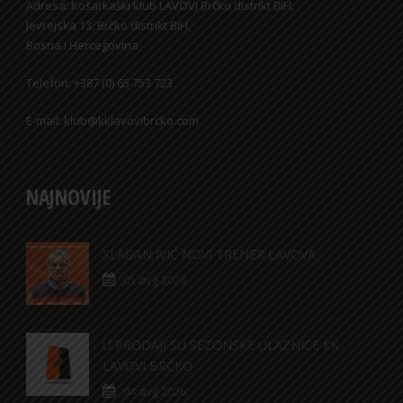
Adresa: Košarkaški klub LAVOVI Brčko distrikt BiH,
Jevrejska 13, Brčko distrikt BiH,
Bosna i Hercegovina
Telefon: +387 (0) 65 753 723
E-mail: klub@kklavovibrcko.com
NAJNOVIJE
SLAĐAN IVIĆ NOVI TRENER LAVOVA
05 avg 2026
U PRODAJI SU SEZONSKE ULAZNICE KK
LAVOVI BRČKO
04 avg 2026