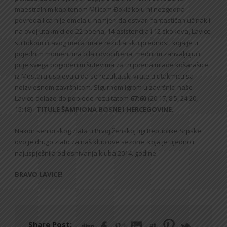
maestralnim kapitenom Milicom Đokić koju ni nezgodna
povreda lica nije omela u namjeri da ostvari fantastičan učinak i
na ovoj utakmici od 22 poena, 14 asistencija i 12 skokova, Lavice
su tokom čitavog meča imale rezultatsku prednost, koja je u
pojednim momentima bila i dvocifrena, međutim zahvaljujući
prije svega pogođenim šutevima za tri poena mlade košarašice
iz Mostara uspjevaju da se rezultatski vrate u utakmicu sa
neizvjesnom završnicom. Sigurnom igrom u završnici naše
Lavice dolaze do pobjede rezultatom
67:60
(20:17, 8:5, 24:20,
15:18) i
TITULE ŠAMPIONA BOSNE I HERCEGOVINE
.
Nakon seniorskog zlata u Prvoj ženskoj ligi Republike Srpske,
ovo je drugo zlato za naš klub ove sezone, koja je ujedno i
najuspješnija od osnivanja kluba 2014. godine.
BRAVO LAVICE!
Share Post: