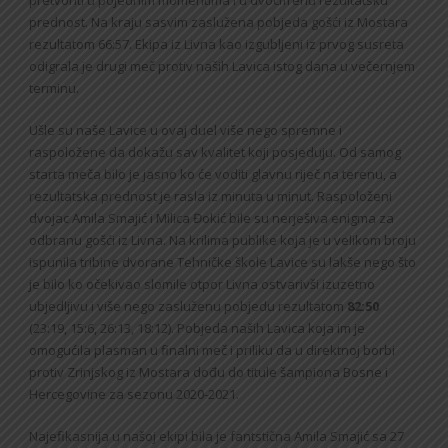
prednost. Na kraju sasvim zaslužena pobjeda gošći iz Mostara
rezultatom 66:57. Ekipa iz Livna kao izgubljeni iz prvog susreta
odigrala je drugi meč protiv naših Lavica istog dana u večernjem
terminu.
Ušle su naše Lavice u ovaj duel više nego spremne i
raspoložene da dokažu sav kvalitet koji posjeduju. Od samog
starta meča bilo je jasno ko će voditi glavnu riječ na terenu, a
rezultatska prednost je rasla iz minuta u minut. Raspoloženi
dvojac Amila Smajić i Milica Đokić bile su nerješiva enigma za
odbranu gošći iz Livna. Na krilima publike koja je u velikom broju
ispunila tribine dvorane Tehničke škole Lavice su lakše nego što
je bilo ko očekivao slomile otpor Livna ostvarivši izuzetno
ubjedljivu i više nego zasluženu pobjedu rezultatom
82:50
(23:19, 15:6, 26:13, 18:12). Pobjeda naših Lavica koja im je
omogućila plasman u finalni meč i priliku da u direktnoj borbi
protiv Zrinjskog iz Mostara dođu do titule šampiona Bosne i
Hercegovine za sezonu 2020-2021.
Najefikasnija u našoj ekipi bila je fantstična Amila Smajić sa 27