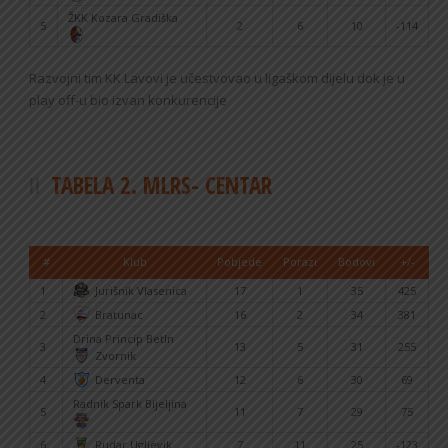
ŽKK Kozara Gradiška
5
2
6
10
-114
Razvojni tim KK Lavovi je učestvovao u ligaškom dijelu dok je u
play off-u bio izvan konkurencije
TABELA 2. MLRS- CENTAR
#
Klub
Pobjede
Porazi
Bodovi
+/-
1
Jurišnik Vlasenica
17
1
35
425
2
Bratunac
16
2
34
381
Drina Princip BetIn
3
13
5
31
255
Zvornik
4
Derventa
12
6
30
69
Radnik Spark Bijeljina
5
11
7
29
75
6
Rudar Ugljevik
7
11
25
-123