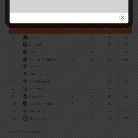
TABELA PRVENSTVA BIH ZA ŽENE
#
Klub
Pobjede
Porazi
Bodovi
+/-
1
Lavovi
19
2
40
464
2
Jumper
17
4
38
260
3
Orlovi
15
6
36
279
4
Čelik BH Telekom
15
6
36
213
5
Leotar 03
11
10
32
83
6
OKK Zenica
10
11
31
77
7
RMU Banovići
10
11
31
45
8
Jedinstvo
9
12
30
-1
9
Play OFF
9
12
30
-36
10
Mladi Krajišnik
8
13
29
36
11
ŽKK Igman
3
18
24
-650
12
ŽKK Konjic
0
21
21
-770
Play off 1/2 finale