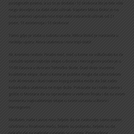
postignutih poena, a uz to je dodala i 12 skokova što je bile više
nego dovoljno za dabl-dabl učinak. Kapiten Milica Đokić je na
ovoj utakmici upisala novi tripl-dabl ostvarivši učinak od 21
poen, 13 asistencija i 13 skokova!
Tamo gdje je stala u subotu uveče, Milica Đokić je nastavila u
nedelju ujutru. Nova utakmica i novi tripl-dabl!
Ali, krenimo redom. Finalni meč, meč u kome se odlučivalo ko će
zaslužiti epitet najbolje ekipe u Bosne i Hercegovini počeo je u
11:00 časova u dvorani Tehničke škole. Duel dvije izuzetno
kvalitetne ekipe, duel u kome je publike mogla da uživa tokom
svih 40 minuta i duel nakon kojeg publika može da žali zašto
košarkaška utakmica ne traje duže. Pokazale su i naše Lavice i
gošće iz Mostara da su opravdano u velikom finalu i da su ovom
momentu najkvalitetnije ekipe u svom uzrastu u Bosni i
Hercegovini.
Međutim, naše Lavice nisu željele da se zadovolje samo pukim
učešćem u finalnom meču, željele su pobjedu, željele su da
pokažu da su najbolje i uspjele su u tome. Predvođene