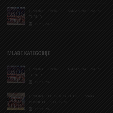
JUNIORKE IZBORILE PLASMAN NA FINALNI
TURNIR
19 maj 2026
MLAĐE KATEGORIJE
JUNIORKE IZBORILE PLASMAN NA FINALNI
TURNIR
19 maj 2026
JUNIORKE U BORBI ZA TITULU PRVAKA
BOSNE I HERCEGOVINE
12 maj 2026