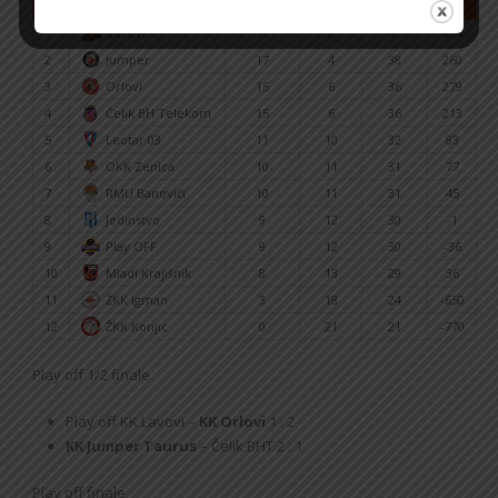
#
Klub
Pobjede
Porazi
Bodovi
+/-
1
Lavovi
19
2
40
464
2
Jumper
17
4
38
260
3
Orlovi
15
6
36
279
4
Čelik BH Telekom
15
6
36
213
5
Leotar 03
11
10
32
83
6
OKK Zenica
10
11
31
77
7
RMU Banovići
10
11
31
45
8
Jedinstvo
9
12
30
-1
9
Play OFF
9
12
30
-36
10
Mladi Krajišnik
8
13
29
36
11
ŽKK Igman
3
18
24
-650
12
ŽKK Konjic
0
21
21
-770
Play off 1/2 finale
Play off KK Lavovi –
KK Orlovi
1 : 2
KK Jumper Taurus
– Čelik BHT 2 : 1
Play off finale