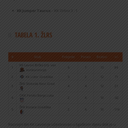
KK Jumper Taurus
– KK Orlovi 3 : 1
TABELA 1. ŽLRS
#
Klub
Pobjede
Porazi
Bodovi
+/-
KK Lavovi Brčko (rt)- van
1
6
1
13
84
konkurencije
2
KK Lider Gradiška
5
2
12
71
ŽKK Sloboda Novi Grad
3
4
4
12
21
OKK Feniks Banja Luka
4
2
6
10
-62
ŽKK Kozara Gradiška
5
2
6
10
-114
Razvojni tim KK Lavovi je učestvovao u ligaškom dijelu dok je u