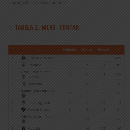
play off-u bio izvan konkurencije
TABELA 2. MLRS- CENTAR
#
Klub
Pobjede
Porazi
Bodovi
+/-
1
Jurišnik Vlasenica
17
1
35
425
2
Bratunac
16
2
34
381
Drina Princip BetIn
3
13
5
31
255
Zvornik
4
Derventa
12
6
30
69
Radnik Spark Bijeljina
5
11
7
29
75
6
Rudar Ugljevik
7
11
25
-123
7
Zvornik Basket
5
13
23
6
WBS Basketball Teslić
8
5
13
23
-97
9
Modriča
4
14
22
-150