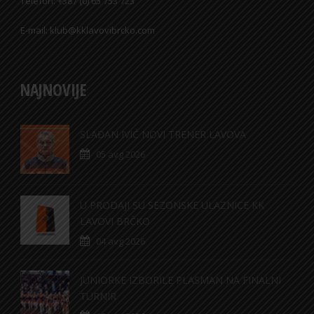
Telefon: +387 (0) 65 753 723
E-mail: klub@kklavovibrcko.com
NAJNOVIJE
SLAĐAN IVIĆ NOVI TRENER LAVOVA
05 avg 2026
U PRODAJI SU SEZONSKE ULAZNICE KK
LAVOVI BRČKO
04 avg 2026
JUNIORKE IZBORILE PLASMAN NA FINALNI
TURNIR