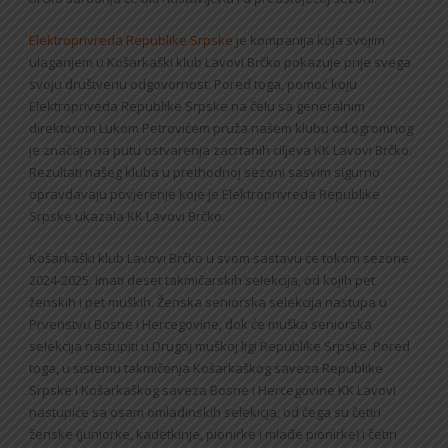
Elektroprivreda Republike Srpske
je kompanija koja svojim
ulaganjem u Košarkaški klub Lavovi Brčko pokazuje prije svega
svoju društvenu odgovornost. Pored toga, pomoć koju
Elektropriveda Republike Srpske na čelu sa generalnim
direktorom Lukom Petrovićem pruža našem klubu od ogromnog
je značaja na putu ostvarenja zacrtanih ciljeva KK Lavovi Brčko.
Rezultati našeg kluba u prethodnoj sezoni sasvim sigurno
opravdavaju povjerenje koje je Elektroprivreda Republike
Srpske ukazala KK Lavovi Brčko.
Košarkaški klub Lavovi Brčko u svom sastavu će tokom sezone
2024-2025. imati deset takmičarskih selekcija, od kojih pet
ženskih i pet muških. Ženska seniorska selekcija nastupa u
Prvenstvu Bosne i Hercegovine, dok će muška seniorska
selekcija nastupiti u Drugoj muškoj ligi Republike Srpske. Pored
toga, u sistemu takmičenja Košarkaškog saveza Republike
Srpske i Košarkaškog saveza Bosne i Hercegovine KK Lavovi
nastupiće sa osam omladinskih selekicja, od čega su četiri
ženske (juniorke, kadetkinje, pionirke i mlađe pionirke) i četiri