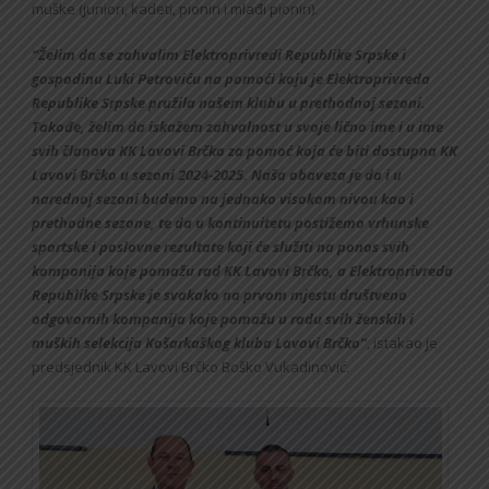
muške (juniori, kadeti, pioniri i mlađi pioniri).
“Želim da se zahvalim Elektroprivredi Republike Srpske i
gospodinu Luki Petroviću na pomoći koju je Elektroprivreda
Republike Srpske pružila našem klubu u prethodnoj sezoni.
Takođe, želim da iskažem zahvalnost u svoje lično ime i u ime
svih članova KK Lavovi Brčko za pomoć koja će biti dostupna KK
Lavovi Brčko u sezoni 2024-2025. Naša obaveza je da i u
narednoj sezoni budemo na jednako visokom nivou kao i
prethodne sezone, te da u kontinuitetu postižemo vrhunske
sportske i poslovne rezultate koji će služiti na ponos svih
kompanija koje pomažu rad KK Lavovi Brčko, a Elektroprivreda
Republike Srpske je svakako na prvom mjestu društveno
odgovornih kompanija koje pomažu u radu svih ženskih i
muških selekcija Košarkaškog kluba Lavovi Brčko”
, istakao je
predsjednik KK Lavovi Brčko Boško Vukadinović.