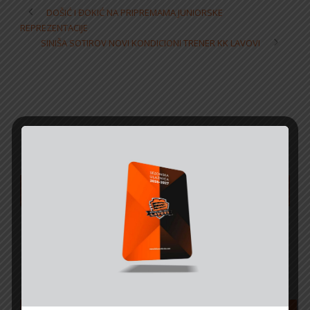
DOŠIĆ I ĐOKIĆ NA PRIPREMAMA JUNIORSKE
REPREZENTACIJE
SINIŠA SOTIROV NOVI KONDICIONI TRENER KK LAVOVI
NAJAVE I REZULTATI
SVE UTAKMICE
TABELA PRVENSTVA BIH ZA ŽENE