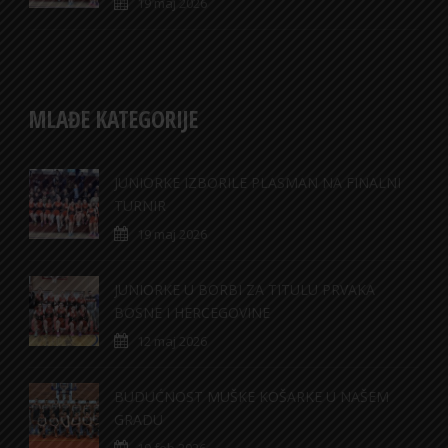
19 maj 2026
MLAĐE KATEGORIJE
JUNIORKE IZBORILE PLASMAN NA FINALNI
TURNIR
19 maj 2026
JUNIORKE U BORBI ZA TITULU PRVAKA
BOSNE I HERCEGOVINE
12 maj 2026
BUDUĆNOST MUŠKE KOŠARKE U NAŠEM
GRADU