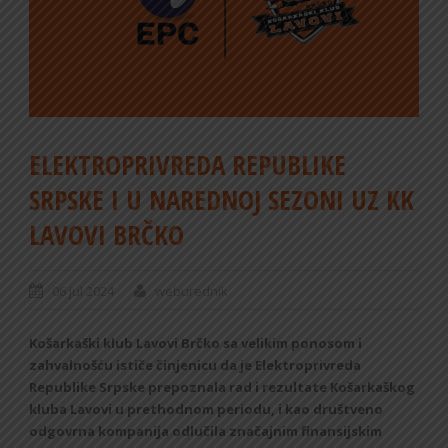
ELEKTROPRIVREDA REPUBLIKE
SRPSKE I U NAREDNOJ SEZONI UZ KK
LAVOVI BRČKO
06 jul 2024
weburednik
Košarkaški klub Lavovi Brčko sa velikim ponosom i
zahvalnošću ističe činjenicu da je Elektroprivreda
Republike Srpske prepoznala rad i rezultate Košarkaškog
kluba Lavovi u prethodnom periodu, i kao društveno
odgovrna kompanija odlučila značajnim finansijskim