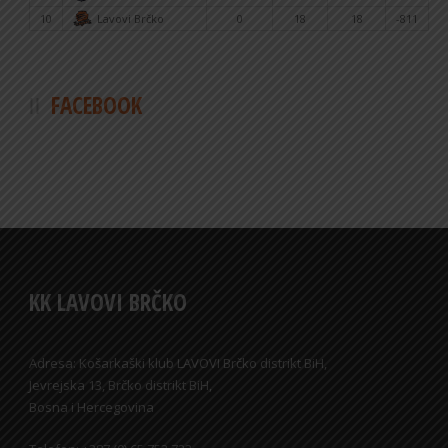
10
Lavovi Brčko
0
18
18
-811
FACEBOOK
KK LAVOVI BRČKO
Adresa: Košarkaški klub LAVOVI Brčko distrikt BiH,
Jevrejska 13, Brčko distrikt BiH,
Bosna i Hercegovina