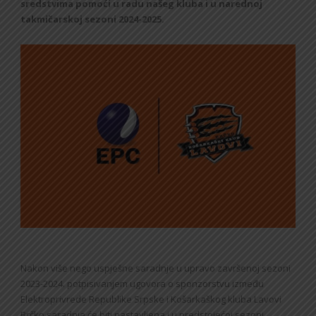
sredstvima pomoći u radu našeg kluba i u narednoj
takmičarskoj sezoni 2024-2025.
Nakon više nego uspješne saradnje u upravo završenoj sezoni
2023-2024. potpisivanjem ugovora o sponzorstvu između
Elektroprivrede Republike Srpske i Košarkaškog kluba Lavovi
Brčko saradnja će biti nastavljena i u predstojećoj sezoni.